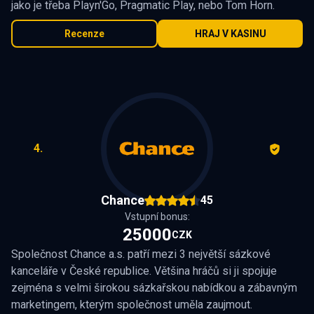
jako je třeba Playn'Go, Pragmatic Play, nebo Tom Horn.
Recenze
HRAJ V KASINU
4.
Chance
45
Vstupní bonus:
25000
CZK
Společnost Chance a.s. patří mezi 3 největší sázkové
kanceláře v České republice. Většina hráčů si ji spojuje
zejména s velmi širokou sázkařskou nabídkou a zábavným
marketingem, kterým společnost uměla zaujmout.