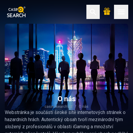
O nás
casinosearch.cz
O nás
Webstránka je součástí široké sítě internetových stránek o
hazardních hrách. Autentický obsah tvoří mezinárodní tým
složený z profesionálů v oblasti iGaming a množství