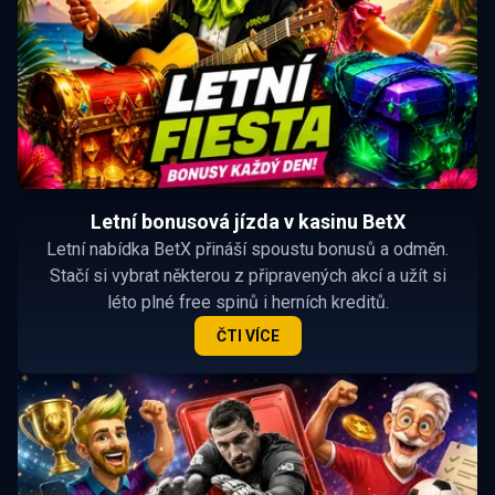
Letní bonusová jízda v kasinu BetX
Letní nabídka BetX přináší spoustu bonusů a odměn.
Stačí si vybrat některou z připravených akcí a užít si
léto plné free spinů i herních kreditů.
ČTI VÍCE