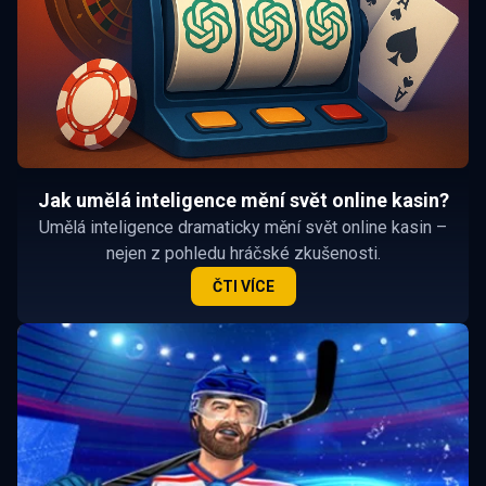
Jak umělá inteligence mění svět online kasin?
Umělá inteligence dramaticky mění svět online kasin –
nejen z pohledu hráčské zkušenosti.
ČTI VÍCE