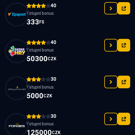
40
Vstupní bonus:
333
FS
40
Vstupní bonus:
50300
CZK
30
Vstupní bonus:
5000
CZK
30
Vstupní bonus:
125000
CZK