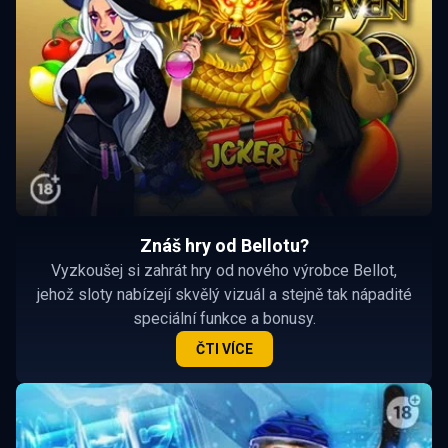
Znáš hry od Bellotu?
Vyzkoušej si zahrát hry od nového výrobce Bellot,
jehož sloty nabízejí skvělý vizuál a stejně tak nápadité
speciální funkce a bonusy.
ČTI VÍCE