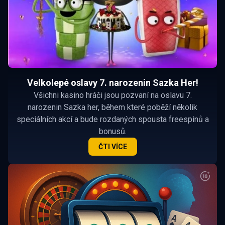
Velkolepé oslavy 7. narozenin Sazka Her!
Všichni kasino hráči jsou pozvaní na oslavu 7.
narozenin Sazka her, během které poběží několik
speciálních akcí a bude rozdaných spousta freespinů a
bonusů.
ČTI VÍCE