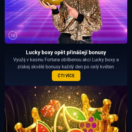
Lucky boxy opět přinášejí bonusy
Využij v kasinu Fortuna oblíbenou akci Lucky boxy a
získej skvělé bonusy každý den po celý květen.
ČTI VÍCE