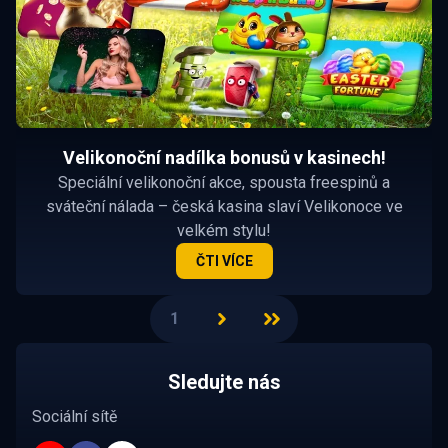
Velikonoční nadílka bonusů v kasinech!
Speciální velikonoční akce, spousta freespinů a
sváteční nálada – česká kasina slaví Velikonoce ve
velkém stylu!
ČTI VÍCE
1
Sledujte nás
Sociální sítě