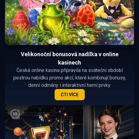
Velikonoční bonusová nadílka v online
kasinech
Česká online kasina připravila na sváteční období
pestrou nabídku promo akcí, které kombinují bonusy,
denní odměny i interaktivní herní prvky.
ČTI VÍCE