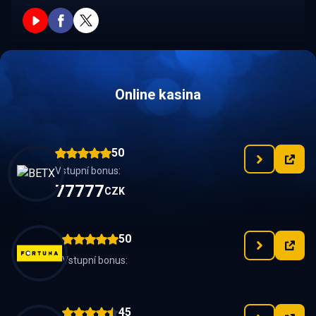
Online kasina
50
Vstupní bonus:
77777
CZK
50
Vstupní bonus:
45