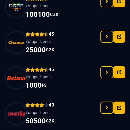
Vstupní bonus:
100100
CZK
45
Vstupní bonus:
25000
CZK
45
Vstupní bonus:
1000
FS
40
Vstupní bonus:
50500
CZK