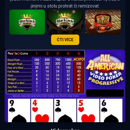
jinými u stolu prohrát či remízovat.
ČTI VÍCE