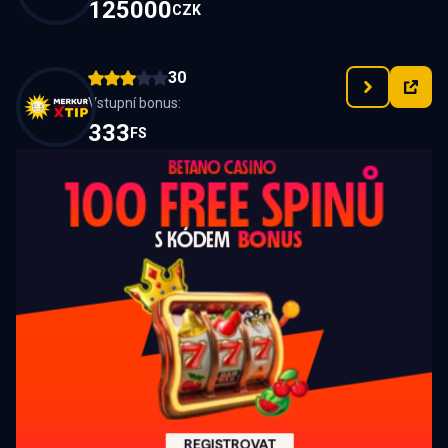
125000
CZK
30
Vstupní bonus:
333
FS