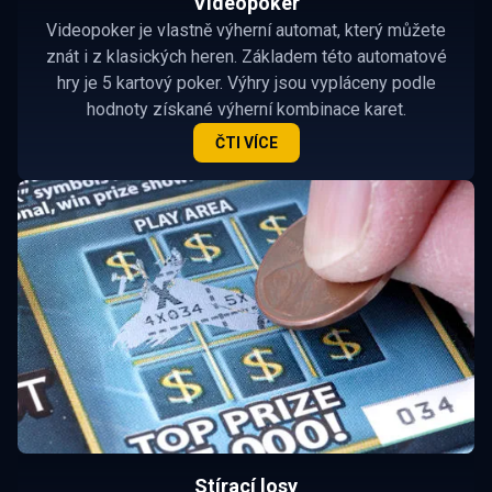
Videopoker
Videopoker je vlastně výherní automat, který můžete
znát i z klasických heren. Základem této automatové
hry je 5 kartový poker. Výhry jsou vypláceny podle
hodnoty získané výherní kombinace karet.
ČTI VÍCE
Stírací losy