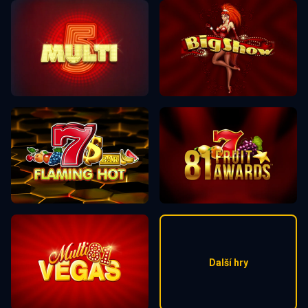
Další hry