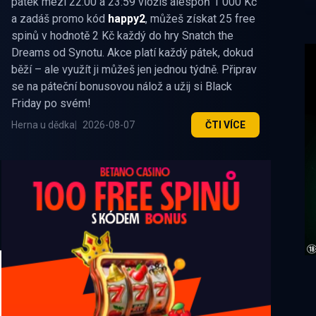
pátek mezi 22:00 a 23:59 vložíš alespoň 1 000 Kč
a zadáš promo kód
happy2
, můžeš získat 25 free
spinů v hodnotě 2 Kč každý do hry Snatch the
Dreams od Synotu. Akce platí každý pátek, dokud
běží – ale využít ji můžeš jen jednou týdně. Připrav
se na páteční bonusovou nálož a užij si Black
Friday po svém!
Herna u dědka
2026-08-07
ČTI VÍCE