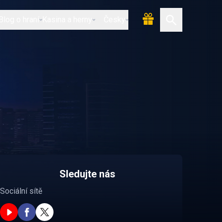
Blog o hraní
Kasina a herny
Česky
Sledujte nás
Sociální sítě