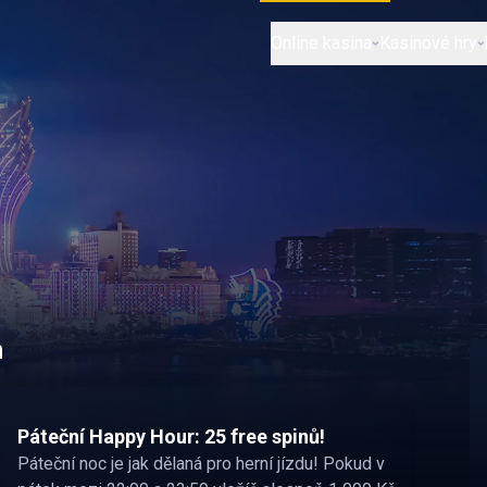
Online kasina
Kasinové hry
n
Páteční Happy Hour: 25 free spinů!
Páteční noc je jak dělaná pro herní jízdu! Pokud v