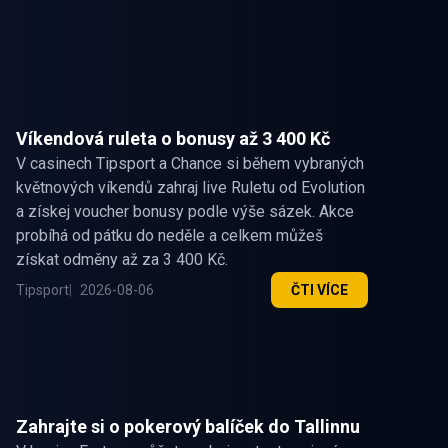
Víkendová ruleta o bonusy až 3 400 Kč
V casinech Tipsport a Chance si během vybraných
květnových víkendů zahraj live Ruletu od Evolution
a získej voucher bonusy podle výše sázek. Akce
probíhá od pátku do neděle a celkem můžeš
získat odměny až za 3 400 Kč.
Tipsport
2026-08-06
ČTI VÍCE
Zahrajte si o pokerový balíček do Tallinnu