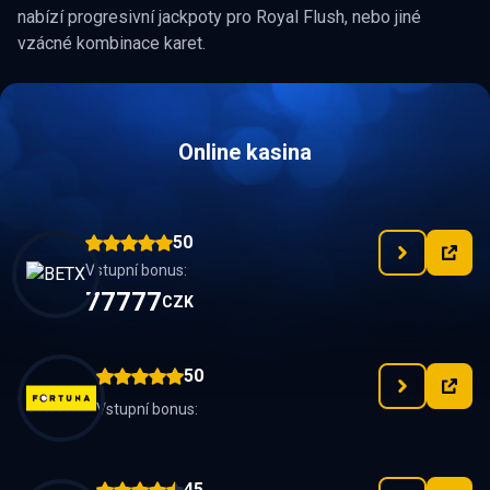
nabízí progresivní jackpoty pro Royal Flush, nebo jiné
vzácné kombinace karet.
Online kasina
50
Vstupní bonus:
77777
CZK
50
Vstupní bonus:
45