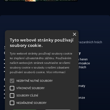
×
Tyto webové stránky používají
Ministerstvo financí varuje: Účastí na hazardních hrách
soubory cookie.
může vzniknout závislost!
CasinoSearch
Kasina a herny
Tyto webové stránky používají soubory cookie
ke zlepšení uživatelského zážitku. Používáním
O nás
Mapa kasin a heren
našich webových stránek souhlasíte se všemi
Zodpovědné hraní
Bonusy a promoakce
Ochrana soukromí
O hraní v Čechách
soubory cookie v souladu s našimi zásadami
Omezená zodpovědnost
používání souborů cookie.
Více informací
Online kasina
Kasinové hry
NEZBYTNĚ NUTNÉ SOUBORY
Oblíbené české kasina
Výherní automaty
VÝKONOVÉ SOUBORY
Kasinové bonusy
Ruleta
Free spiny v kasinech
Poker
SOUBORY CÍLENÍ
Novinky a speciální nabídky
Jak hrát, recenze
Copyright © 2026
NEZAŘAZENÉ SOUBORY