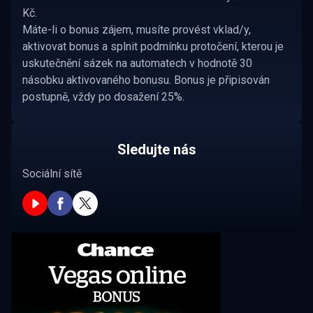
Kč.
Máte-li o bonus zájem, musíte provést vklad/y,
aktivovat bonus a splnit podmínku protočení, kterou je
uskutečnění sázek na automatech v hodnotě 30
násobku aktivovaného bonusu. Bonus je připisován
postupně, vždy po dosažení 25%.
Sledujte nás
Sociální sítě