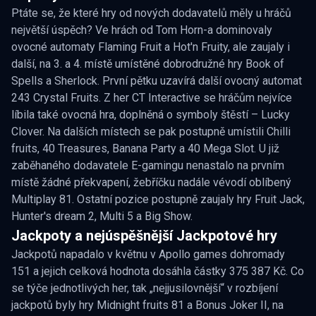
Ptáte se, že které hry od nových dodavatelů měly u hráčů
největší úspěch? Ve hrách od Tom Horn-a dominovaly
ovocné automaty Flaming Fruit a Hot'n Fruity, ale zaujaly i
další, na 3. a 4. místě umístěné dobrodružné hry Book of
Spells a Sherlock. První pětku uzavírá další ovocný automat
243 Crystal Fruits. Z her CT Interactive se hráčům nejvíce
líbila také ovocná hra, doplněná o symboly štěstí – Lucky
Clover. Na dalších místech se pak postupně umístili Chilli
fruits, 40 Treasures, Banana Party a 40 Mega Slot. U již
zaběhaného dodavatele E-gamingu nenastalo na prvním
místě žádné překvapení, žebříčku nadále vévodí oblíbený
Multiplay 81. Ostatní pozice postupně zaujaly hry Fruit Jack,
Hunter's dream 2, Multi 5 a Big Show.
Jackpoty a nejúspěšnější Jackpotové hry
Jackpotů napadalo v květnu v Apollo games dohromady
151 a jejich celková hodnota dosáhla částky 375 387 Kč. Co
se týče jednotlivých her, tak „nejjusilovnější“ v rozbíjení
jackpotů byly hry Midnight fruits 81 a Bonus Joker II, na