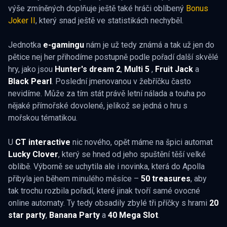
výše zmíněných doplňuje ještě také hráči oblíbený
Bonus
Joker II
, který snad ještě ve statistikách nechyběl.
Jednotka
e-gamingu
nám je už tedy známá a tak už jen do
pětice nej her přihodíme postupně podle pořadí další skvělé
hry, jako jsou
Hunter's dream 2
,
Multi 5
,
Fruit Jack
a
Black Pearl
. Poslední jmenovanou v žebříčku často
nevidíme. Může za tím stát právě letní nálada a touha po
nějaké přímořské dovolené, jelikož se jedná o hru s
mořskou tématikou.
U
CT interactive
nic nového, opět máme na špici automat
Lucky Clover
, který se hned od jeho spuštění těší velké
oblibě. Výborně se uchytila ale i novinka, která do Apolla
přibyla jen během minulého měsíce –
50 treasures
, aby
tak trochu rozbila pořadí, které jinak tvoří samé ovocné
online automaty. Ty tedy obsadily zbylé tři příčky s hrami
20
star party
,
Banana Party
a
40 Mega Slot
.