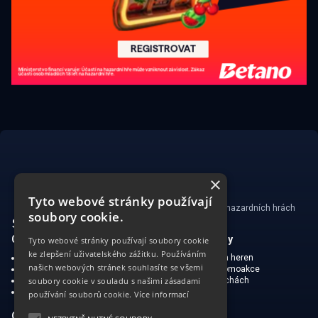
×
Tyto webové stránky používají
Ministerstvo financí varuje: Účastí na hazardních hrách
soubory cookie.
může vzniknout závislost!
CasinoSearch
Kasina a herny
Tyto webové stránky používají soubory cookie
ke zlepšení uživatelského zážitku. Používáním
O nás
Mapa kasin a heren
našich webových stránek souhlasíte se všemi
Zodpovědné hraní
Bonusy a promoakce
Ochrana soukromí
O hraní v Čechách
soubory cookie v souladu s našimi zásadami
Omezená zodpovědnost
používání souborů cookie.
Více informací
Online kasina
Kasinové hry