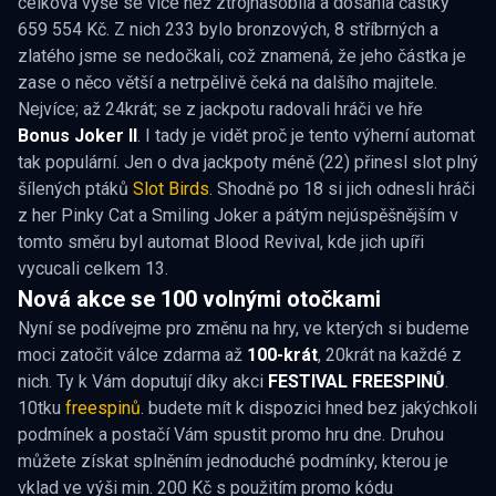
celková výše se více než ztrojnásobila a dosáhla částky
659 554 Kč. Z nich 233 bylo bronzových, 8 stříbrných a
zlatého jsme se nedočkali, což znamená, že jeho částka je
zase o něco větší a netrpělivě čeká na dalšího majitele.
Nejvíce; až 24krát; se z jackpotu radovali hráči ve hře
Bonus Joker II
. I tady je vidět proč je tento výherní automat
tak populární. Jen o dva jackpoty méně (22) přinesl slot plný
šílených ptáků
Slot Birds
. Shodně po 18 si jich odnesli hráči
z her Pinky Cat a Smiling Joker a pátým nejúspěšnějším v
tomto směru byl automat Blood Revival, kde jich upíři
vycucali celkem 13.
Nová akce se 100 volnými otočkami
Nyní se podívejme pro změnu na hry, ve kterých si budeme
moci zatočit válce zdarma až
100-krát
, 20krát na každé z
nich. Ty k Vám doputují díky akci
FESTIVAL FREESPINŮ
.
10tku
freespinů
. budete mít k dispozici hned bez jakýchkoli
podmínek a postačí Vám spustit promo hru dne. Druhou
můžete získat splněním jednoduché podmínky, kterou je
vklad ve výši min. 200 Kč s použitím promo kódu