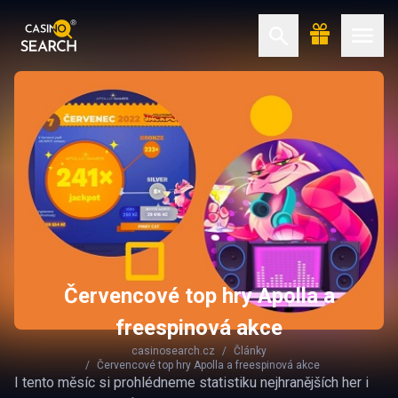
Červencové top hry Apolla a
freespinová akce
casinosearch.cz
Články
Červencové top hry Apolla a freespinová akce
I tento měsíc si prohlédneme statistiku nejhranějších her i