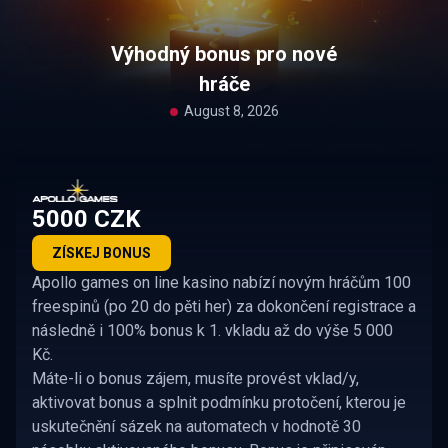
Výhodný bonus pro nové
hráče
August 8, 2026
5000 CZK
ZÍSKEJ BONUS
Apollo games on line kasino nabízí novým hráčům 100
freespinů (po 20 do pěti her) za dokončení registrace a
následně i 100% bonus k 1. vkladu až do výše 5 000
Kč.
Máte-li o bonus zájem, musíte provést vklad/y,
aktivovat bonus a splnit podmínku protočení, kterou je
uskutečnění sázek na automatech v hodnotě 30