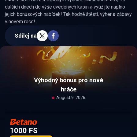
dalších dnech do výše uvedených kasin a využijte naplno
jejich bonusových nabídek! Tak hodně štěstí, výher a zábavy
v novém roce!
Sdílej na
Výhodný bonus pro nové
hráče
August 9, 2026
1000 FS