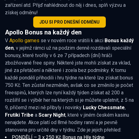
zařízení atd. Přijď nahlédnout do něj i dnes, splň výzvu a
získej odměnu!
JDU SI PRO DNEŠNÍ ODMĚNU
Apollo Bonus na každý den
V
Apollo games
se v novém roce vrátili k akci
Bonus každý
den
, v jejímž rámci už na podzim denně rozdávali speciální
bonusy, které tvořily v 6 ze 7 případech (dní) hráči
zbožňované free spiny. Některé jste mohli získat za vklad,
jiné za přetáčení a některé i zcela bez podmínky. K tomu
každé pondělí přihodili i hru týdne na které lze získat bonus
750 Kč. Ten zůstal nezměněn, avšak co se změnilo je počet
freespinů, kterých lze nyní každý týden získat až 200 a
rozšířil se i výběr her na kterých si je můžete uplatnit, z 5 na
9, přičemž mezi ně přibyly i novinky
Lucky Chessmate
,
Frutiki Tribe
a
Scary Night
, které v jiném českém kasinu
nenajdete. Akce platí od 8mé hodiny ranní a je pevně
stanovena pro určité dny v týdnu. Zde je jejich přehled:
PONDĚLÍ – 3 x 250 Kč Bonus na Hře týdne