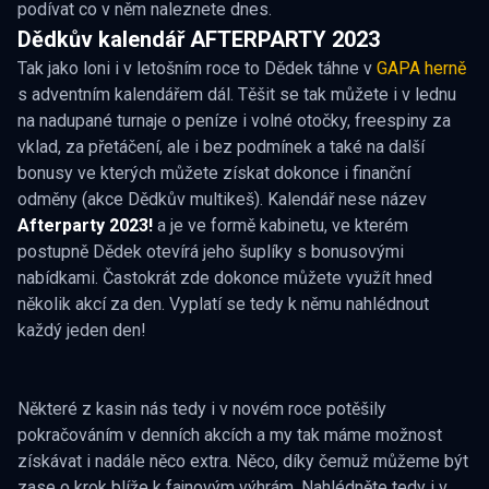
podívat co v něm naleznete dnes.
Dědkův kalendář AFTERPARTY 2023
Tak jako loni i v letošním roce to Dědek táhne v
GAPA herně
s adventním kalendářem dál. Těšit se tak můžete i v lednu
na nadupané turnaje o peníze i volné otočky, freespiny za
vklad, za přetáčení, ale i bez podmínek a také na další
bonusy ve kterých můžete získat dokonce i finanční
odměny (akce Dědkův multikeš). Kalendář nese název
Afterparty 2023!
a je ve formě kabinetu, ve kterém
postupně Dědek otevírá jeho šuplíky s bonusovými
nabídkami. Častokrát zde dokonce můžete využít hned
několik akcí za den. Vyplatí se tedy k němu nahlédnout
každý jeden den!
Některé z kasin nás tedy i v novém roce potěšily
pokračováním v denních akcích a my tak máme možnost
získávat i nadále něco extra. Něco, díky čemuž můžeme být
zase o krok blíže k fajnovým výhrám. Nahlédněte tedy i v