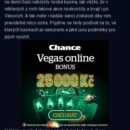
na denní bázi nabízely česká kasina, tak vězte, že v
některých z nich takové akce neskončily a trvají i po
Vánocích. A tak máte i nadále šanci získávat díky nim
pravidelně něco extra. Pojďme se tedy podívat na to, ve
kterých kasinech je naleznete a jaké jsou podmínky pro
jejich využití.