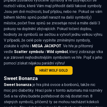
případě zůstanou vytočené symboly a ve zbývajících se
roztočí válce, které Vám mají přihodit další takové symboly.
Jsou jen dvě možnosti, buď přijdou, nebo ne. Pokud se vám
během těchto spinů podaří narazit na další symbol(y)
měsíce, počet free spinů se zresetuje nově a máte další 3
pokusy na doplnění zbývajících. Pokud točení dojdou,
hodnoty ze symbolů se sečtou a vytvoří jednu velkou výhru.
V případě, že celé pole vyplníte zmíněnými symboly,
získáte k výhře i
MEGA JACKPOT
. Ve hře je přítomný
vedle
Scatter symbolu
i
Wild symbol
, který zobrazuje vlka
a je zároveň nejhodnotnějším symbolem ve hře. Pojď s jeho
pomocí získat nějakou parádní výhru!
HRÁT WOLF GOLD
Sweet Bonanza
Sweet bonanza
je hra plná ovoce a bonbonů, takže nic
moc pro diabetiky. Hrací pole v tomto automatu má rozměry
5x6 a na výhru budete potřebovat do něj dostat min. 8
stejných symbolů, přičemž ty se mohou nacházet kdekoli