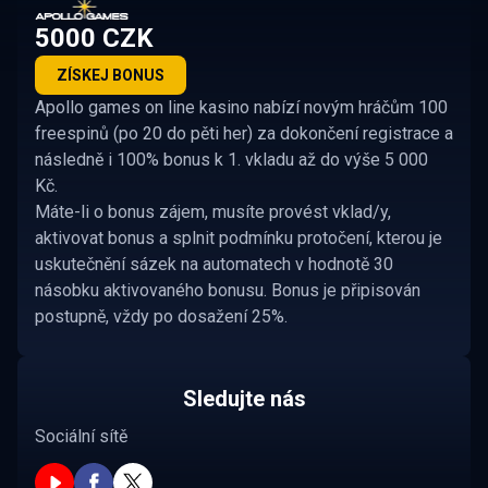
5000 CZK
ZÍSKEJ BONUS
Apollo games on line kasino nabízí novým hráčům 100
freespinů (po 20 do pěti her) za dokončení registrace a
následně i 100% bonus k 1. vkladu až do výše 5 000
Kč.
Máte-li o bonus zájem, musíte provést vklad/y,
aktivovat bonus a splnit podmínku protočení, kterou je
uskutečnění sázek na automatech v hodnotě 30
násobku aktivovaného bonusu. Bonus je připisován
postupně, vždy po dosažení 25%.
Sledujte nás
Sociální sítě