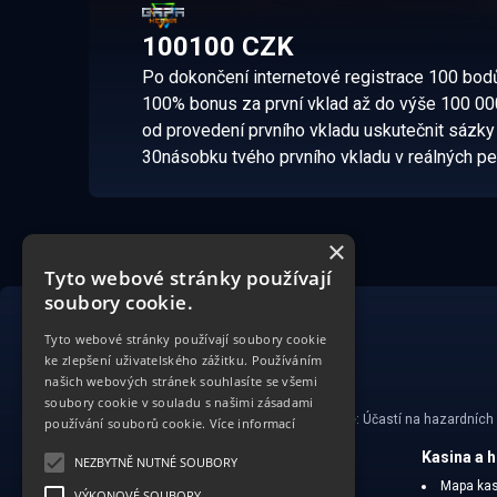
100100 CZK
Po dokončení internetové registrace 100 bodů
100% bonus za první vklad až do výše 100 00
od provedení prvního vkladu uskutečnit sázky
30násobku tvého prvního vkladu v reálných pe
×
Tyto webové stránky používají
soubory cookie.
Tyto webové stránky používají soubory cookie
ke zlepšení uživatelského zážitku. Používáním
našich webových stránek souhlasíte se všemi
soubory cookie v souladu s našimi zásadami
Ministerstvo financí varuje: Účastí na hazardníc
používání souborů cookie.
Více informací
CasinoSearch
Kasina a 
NEZBYTNĚ NUTNÉ SOUBORY
O nás
Mapa kas
VÝKONOVÉ SOUBORY