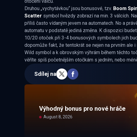
otočení válců.
Druhou „vychytávkou“ jsou bonusové, tzv.
Boom Spi
Scatter
symbol hvězdy zobrazí na min. 3 válcích. Na
příliš často vídaným jevem na automatech. No a práv
automatu v podstatě jediná změna. K dispozici budete
10/20 otoček při 3-4 bonusových symbolech jich bu
dopomůže fakt, že tentokrát se nejen na prvním ale i
Wild symbol a k obrovským výhrám během těchto točen
věříte spíš početnějším otočkám s jedním, nebo méně
Sdílej na
Výhodný bonus pro nové hráče
August 8, 2026