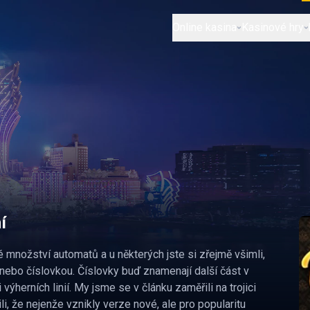
Online kasina
Kasinové hry
í
 množství automatů a u některých jste si zřejmě všimli,
u nebo číslovkou. Číslovky buď znamenají další část v
výherních linií. My jsme se v článku zaměřili na trojici
bili, že nejenže vznikly verze nové, ale pro popularitu