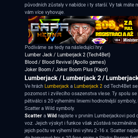
původních zůstaly v nabídce i ty starší. Vy tak máte m
vám více vyhovuje.
Podíváme se tedy na následující hry:
Lumber Jack / Lumberjack 2 (Tech4Bet)
Blood / Blood Revival (Apollo games)
Joker Boom / Joker Boom Plus (Kajot)
Lumberjack / Lumberjack 2 / Lumberjack
Ve hrách
Lumberjack
a
Lumberjack 2
od Tech4Bet se 
pozornost i zvířecího osazenstva vlese. Ty spolu 
pětiválci s 20 výherními liniemi hodnotnější symboly,
Scatter a Wild symboly.
Scatter
a
Wild
najdete v prvním Lumberjackovi pod o
voz. Jejich výskyt i funkce však zůstává nezměněna
jejich počtu ve výherní linii výhru 2-16 x. Scatter na
do bonusové hry s 10 free spiny a Sticky Respin funkc