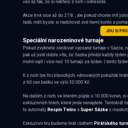
vás až tak, že si některý z nich i odnesete.
Akce trvá sice až do 27.8. , ale pokud chcete mít jis
řadě, měli byste si nadotovat své herní konto a pomal
JDU SI PR
Speciální narozeninové turnaje
Pokud zvyknete sledovat vypsané turnaje v Sazce, 
pak už jistě dobře víte, že Sazka přináší každý týden
mohli najít i více než 10 turnajů za týden. I tento týd
6 z nich lze říci klasických, věnovaných pokaždé hrám
z 60 cen balíku ve výši 30 000 Kč.
Na dalším z nich, ve kterém půjde o 10 000 korun, si
exkluzivních hrách, které jinde nenajdete. Tentokrát 
to automaty
Respin Twins
a
Super Sázka
s maskoty 
Exkluzivní hru budeme hrát i během
Pirátského turn