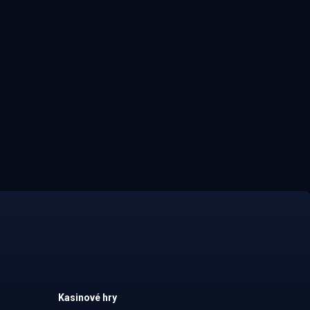
Kasinové hry