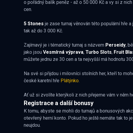
o pořádný balík peněz - až o 50 000 Kč a vy si z nich
cen.
5 Stones
je zase turnaj věnován této populární hře a j
tak až do 3 000 Kč.
Zajímavý je i tématický turnaj s názvem
Perseidy
, b
jako jsou
Vesmírná výprava
,
Turbo Slots
,
Fruit Bl
můžete jednu ze 30 cen a ta nejvyšší má hodnotu 30
Na své si přijdou i milovníci stolních her, kteří to moh
české karetní hře
Plátýnko
.
Ať už si zvolíte kterýkoli z nich přejeme vám v něm h
Registrace a další bonusy
K tomu, abyste se mohli do turnajů a bonusových akcí
otevřený herní konto. Pokud ho ještě nemáte tak to j
neujdou.