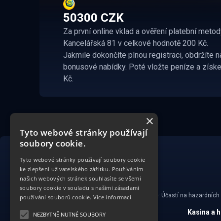
50300 CZK
Za první online vklad a ověření platební met
Kancelářská 81 v celkové hodnotě 200 Kč.
Jakmile dokončíte plnou registraci, obdržíte n
bonusové nabídky. Poté vložte peníze a získ
Kč.
×
Tyto webové stránky používají
soubory cookie.
Tyto webové stránky používají soubory cookie
ke zlepšení uživatelského zážitku. Používáním
našich webových stránek souhlasíte se všemi
soubory cookie v souladu s našimi zásadami
Ministerstvo financí varuje: Účastí na hazardníc
používání souborů cookie.
Více informací
CasinoSearch
Kasina a 
NEZBYTNĚ NUTNÉ SOUBORY