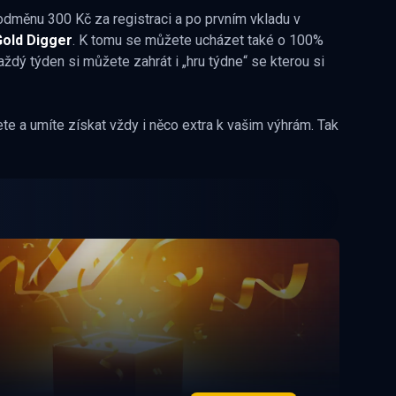
dměnu 300 Kč za registraci a po prvním vkladu v
Gold Digger
. K tomu se můžete ucházet také o 100%
ždý týden si můžete zahrát i „hru týdne“ se kterou si
te a umíte získat vždy i něco extra k vašim výhrám. Tak