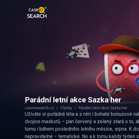
Parádní letní akce Sazka her
casinosearch.cz
Články
Parádní letní akce Sazka her
Užíváte si pořádně léta a s ním i bohaté bonusové na
dvojice maskotů – pan červený a zelený stará o to, a
tomu i během posledního letního měsíce, srpna. K dis
nepravidelné – tematické. No a k tomu každý týden sp