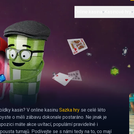
Online kasina
Kasinové hry
bídky kasin? V online kasinu
Sazka hry
se celé léto
byste o měli zábavu dokonale postaráno. Ne jinak je
pozici máte akce uvítací, populární pravidelné i
ousta turnajů. Podívejte se s námi tedy na to, co mají