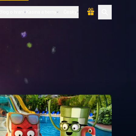
Blog o hraní
Kasina a herny
Česky