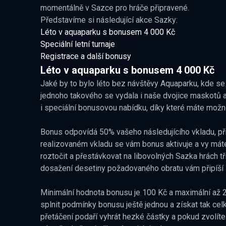
momentálně v Sazce pro hráče připravené.
Představíme si následující akce Sazky:
Léto v aquaparku s bonusem 4 000 Kč
Speciální letní turnaje
Registrace a další bonusy
Léto v aquaparku s bonusem 4 000 Kč
Jaké by to bylo léto bez návštěvy Aquaparku, kde se 
jednoho takového se vydala i naše dvojice maskotů a 
i speciální bonusovou nabídku, díky které máte mož
Bonus odpovídá 50% vašeho následujícího vkladu, p
realizovaném vkladu se vám bonus aktivuje a vy máte
roztočit a přestávkovat na libovolných Sazka hrách 
dosažení desetiny požadovaného obratu vám připíší
Minimální hodnota bonusu je 100 Kč a maximální až
splnit podmínky bonusu ještě jednou a získat tak c
přetáčení podaří vyhrát hezké částky a pokud zvolíte