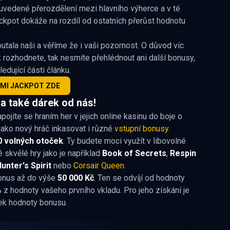
e uvedené přerozdělení mezi hlavního výherce a v té
jackpot dokáže na rozdíl od ostatních přerůst hodnotu
tala naši a věříme že i vaši pozornost. O důvod víc
k rozhodnete, tak nesmíte přehlédnout ani další bonusy,
edující části článku.
MI JACKPOT ZDE
 a také dárek od nás!
jíte se hraním her v jejich online kasinu do boje o
 jako nový hráč inkasovat i různé
vstupní bonusy
.
0 volných otoček
. Ty budete moci využít v libovolné
é skvělé hry jako je například
Book of Secrets
,
Respin
unter's Spirit
nebo
Corsair Queen
.
onus až do výše
50 000 Kč
. Ten se odvíjí od hodnoty
 z hodnoty vašeho prvního vkladu. Pro jeho získání je
bek hodnoty bonusu.