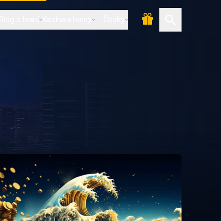
Blog o hraní
Kasina a herny
Česky