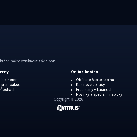
h hrách může vzniknout závislost!
herny
Online kasina
in a heren
Oblíbené české kasina
a promoakce
Kasinové bonusy
v Čechách
Free spiny v kasinech
Novinky a speciální nabídky
Copyright © 2026