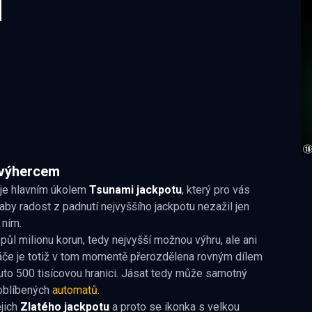
s výhercem
o je hlavním úkolem
Tsunami jackpotu
, který pro vás
aby radost z padnutí nejvyššího jackpotu nezažil jen
 ním.
půl milionu korun, tedy nejvyšší možnou výhru, ale ani
hráče je totiž v tom momentě přerozdělena rovným dílem
 tuto 500 tisícovou hranici. Jásat tedy může samotný
h oblíbených
automatů
.
ejich
Zlatého jackpotu
a proto se ikonka s velkou