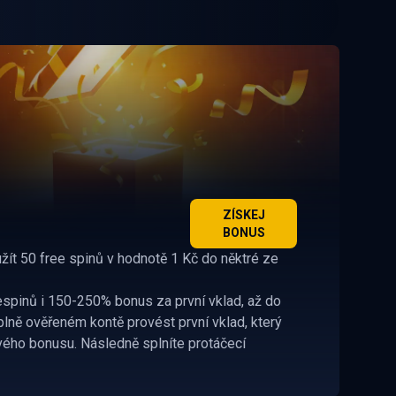
ZÍSKEJ
BONUS
žít 50 free spinů v hodnotě 1 Kč do něktré ze
pinů i 150-250% bonus za první vklad, až do
plně ověřeném kontě provést první vklad, který
vého bonusu. Následně splníte protáčecí