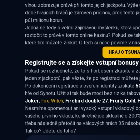
vlnou zobrazuje právě při tomto jejich jackpotu. Výš
době hrajících hráčů je zároveň příčinou, proč tento 
půl milionu korun.
Jedná se tedy o velmi zajímavou myšlenku, která upou
roztočit to právě v tomto online kasinu? Pokud se ta
které tím můžete získat. O těch si něco povíme v násl
HRAJ O TSUNA
Registrujte se a získejte vstupní bonusy
Pokud se rozhodnete, že to s Forbesem zkusíte a zapo
jeden z jackpotů, pak vězte, že po registraci můžete
Po dokončení registrace a ověření identity získáte
5
hře od Synotu. Užít si tak bude moci bez rizika takov
Joker
,
Fire Witch
,
Firebird double 27
,
Fruity Gold
,
H
Nesmíme opomenout ani vysoký vstupní vkladový b
vašeho prvního vkladu, konkrétně jde aktuálně o 200%
třeba následně přetočit na válcových hrách 35 náso
Tak co? Jdete do toho?