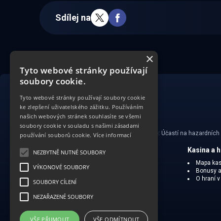
Sdílej na
×
Tyto webové stránky používají
soubory cookie.
Tyto webové stránky používají soubory cookie
ke zlepšení uživatelského zážitku. Používáním
našich webových stránek souhlasíte se všemi
soubory cookie v souladu s našimi zásadami
Ministerstvo financí varuje: Účastí na hazardníc
používání souborů cookie.
Více informací
CasinoSearch
Kasina a 
NEZBYTNĚ NUTNÉ SOUBORY
O nás
Mapa kas
VÝKONOVÉ SOUBORY
Zodpovědné hraní
Bonusy 
Ochrana soukromí
O hraní 
SOUBORY CÍLENÍ
Omezená zodpovědnost
NEZAŘAZENÉ SOUBORY
VŠE PŘIJMOUT
VŠE ODMÍTNOUT