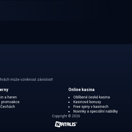
h hrách může vzniknout závislost!
herny
Online kasina
in a heren
Oblíbené české kasina
a promoakce
Kasinové bonusy
v Čechách
Free spiny v kasinech
Novinky a speciální nabídky
Copyright © 2026