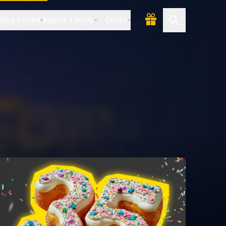
Blog o hraní
Kasina a herny
Česky