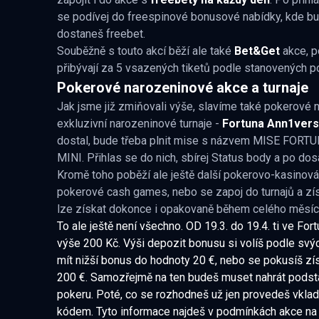
se podívej do freespinové bonusové nabídky, kde bud
dostaneš freebet.
Souběžně s touto akcí běží ale také
Bet&Get
akce, po
přibývají za 5 vsazených tiketů podle stanovených 
Pokerové narozeninové akce a turnaje
Jak jsme již zmiňovali výše, slavíme také pokerové n
exkluzivní narozeninové turnaje -
Fortuna Ann1vers
dostal, bude třeba plnit mise s názvem MISE FO
MINI. Přihlas se do nich, sbírej Status body a po d
Kromě toho poběží ale ještě další pokerovo-kasinov
pokerové cash games, nebo se zapoj do turnajů a zís
lze získat dokonce i opakovaně během celého měsíc
To ale ještě není všechno. OD 19.3. do 19.4. ti ve Fo
výše 200 Kč. Výši depozit bonusu si volíš podle svýc
mít nižší bonus do hodnoty 20 €, nebo se pokusíš zís
200 €. Samozřejmě na ten budeš muset nahrát podsta
pokeru. Poté, co se rozhodneš už jen provedeš vklad
kódem. Tyto informace najdeš v podmínkách akce na 