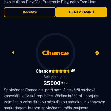
jako je třeba Playn'Go, Pragmatic Play, nebo Tom Horn.
Recenze
HRAJ V KASINU
4.
Chance
45
Vstupní bonus:
25000
CZK
Společnost Chance a.s. patří mezi 3 největší sázkové
kanceláře v České republice. Většina hráčů si ji spojuje
zejména s velmi širokou sázkařskou nabídkou a zábavným
marketingem, kterým společnost uměla zaujmout.