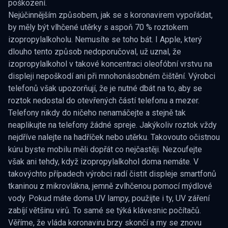
poškození.
Nejúčinnějším způsobem, jak se s koronavirem vypořádat,
by měly být vlhčené utěrky s aspoň 70 % roztokem
izopropylalkoholu. Nemusíte se toho bát. I Apple, který
dlouho tento způsob nedoporučoval, už uznal, že
izopropylalkohol v takové koncentraci oleofóbní vrstvu na
displeji nepoškodí ani při mnohonásobném čištění. Výrobci
telefonů však upozorňují, že je nutné dbát na to, aby se
roztok nedostal do otevřených částí telefonu a mezer.
Telefony nikdy do ničeho nenamáčejte a stejně tak
neaplikujte na telefony žádné spreje. Jakýkoliv roztok vždy
nejdříve nalejte na hadříček nebo utěrku. Takovouto očistnou
kúru byste mobilu měli dopřát co nejčastěji. Nezoufejte
však ani tehdy, když izopropylalkohol doma nemáte. V
takovýchto případech výrobci radí čistit displeje smartfonů
tkaninou z mikrovlákna, jemně zvlhčenou pomocí mýdlové
vody. Pokud máte doma UV lampy, použijte i ty, UV záření
zabíjí většinu virů. To samé se týká klávesnic počítačů.
Věříme, že vláda koronaviru brzy skončí a my se znovu