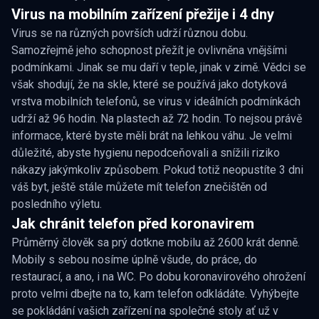
Virus na mobilním zařízení přežije i 4 dny
Virus se na různých površích udrží různou dobu.
Samozřejmě jeho schopnost přežít je ovlivněna vnějšími
podmínkami. Jinak se mu daří v teple, jinak v zimě. Vědci se
však shodují, že na skle, které se používá jako dotyková
vrstva mobilních telefonů, se virus v ideálních podmínkách
udrží až 96 hodin. Na plastech až 72 hodin. To nejsou právě
informace, které byste měli brát na lehkou váhu. Je velmi
důležité, abyste hygienu nepodceňovali a snížili riziko
nákazy jakýmkoliv způsobem. Pokud totiž neopustíte 3 dni
váš byt, ještě stále můžete mít telefon znečištěn od
posledního výletu.
Jak chránit telefon před koronavirem
Průměrný člověk sa prý dotkne mobilu až 2600 krát denně.
Mobily s sebou nosíme úplně všude, do práce, do
restaurací, a ano, i na WC. Po dobu koronavirového ohrožení
proto velmi dbejte na to, kam telefon odkládáte. Vyhýbejte
se pokládání vašich zařízení na společné stoly ať už v