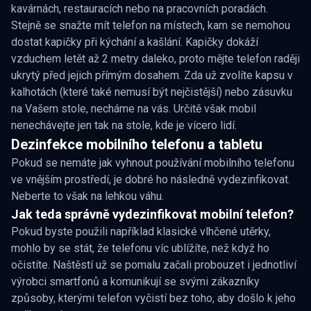
kavárnách, restauracích nebo na pracovních poradách.
Stejně se snažte mít telefon na místech, kam se nemohou
dostat kapičky při kýchání a kašlání. Kapičky dokáží
vzduchem letět až 2 metry daleko, proto mějte telefon raději
ukrytý před jejich přímým dosahem. Zda už zvolíte kapsu v
kalhotách (které také nemusí být nejčistější) nebo zásuvku
na Vašem stole, necháme na vás. Určitě však mobil
nenechávejte jen tak na stole, kde je vícero lidí.
Dezinfekce mobilního telefonu a tabletu
Pokud se nemáte jak vyhnout používání mobilního telefonu
ve vnějším prostředí, je dobré ho následně vydezinfikovat.
Neberte to však na lehkou váhu.
Jak teda správně vydezinfikovat mobilní telefon?
Pokud byste použili například klasické vlhčené utěrky,
mohlo by se stát, že telefonu víc ublížíte, než když ho
očistíte. Naštěstí už se pomalu začali probouzet i jednotliví
výrobci smartfonů a komunikují se svými zákazníky
způsoby, kterými telefon vyčistí bez toho, aby došlo k jeho