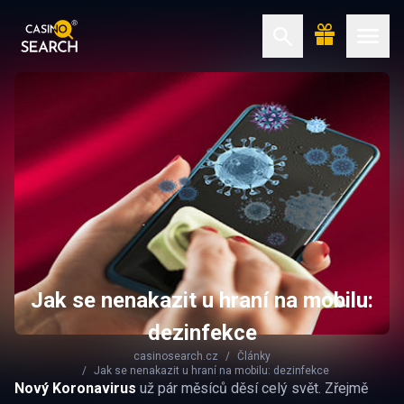
Jak se nenakazit u hraní na mobilu:
dezinfekce
casinosearch.cz
Články
Jak se nenakazit u hraní na mobilu: dezinfekce
Nový Koronavirus
už pár měsíců děsí celý svět. Zřejmě