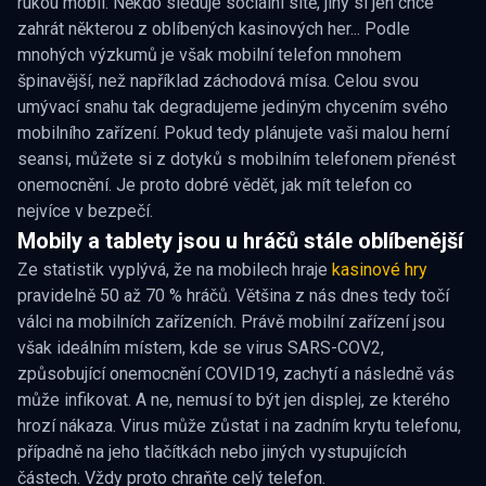
rukou mobil. Někdo sleduje sociální sítě, jiný si jen chce
zahrát některou z oblíbených kasinových her... Podle
mnohých výzkumů je však mobilní telefon mnohem
špinavější, než například záchodová mísa. Celou svou
umývací snahu tak degradujeme jediným chycením svého
mobilního zařízení. Pokud tedy plánujete vaši malou herní
seansi, můžete si z dotyků s mobilním telefonem přenést
onemocnění. Je proto dobré vědět, jak mít telefon co
nejvíce v bezpečí.
Mobily a tablety jsou u hráčů stále oblíbenější
Ze statistik vyplývá, že na mobilech hraje
kasinové hry
pravidelně 50 až 70 % hráčů. Většina z nás dnes tedy točí
válci na mobilních zařízeních. Právě mobilní zařízení jsou
však ideálním místem, kde se virus SARS-COV2,
způsobující onemocnění COVID19, zachytí a následně vás
může infikovat. A ne, nemusí to být jen displej, ze kterého
hrozí nákaza. Virus může zůstat i na zadním krytu telefonu,
případně na jeho tlačítkách nebo jiných vystupujících
částech. Vždy proto chraňte celý telefon.