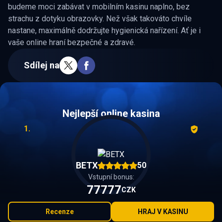
budeme moci
zabávat v mobilním kasinu
naplno, bez
strachu z dotyku obrazovky. Než však takováto chvíle
nastane, maximálně dodržujte hygienická nařízení. Ať je i
vaše online hraní bezpečné a zdravé.
Sdílej na
Nejlepší online kasina
1.
BETX
50
Vstupní bonus:
77777
CZK
Recenze
HRAJ V KASINU