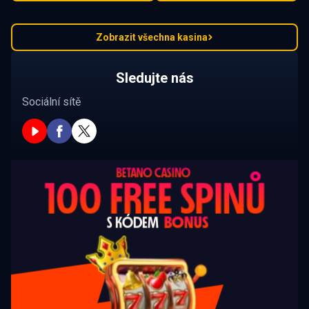
Zobrazit všechna kasina
Sledujte nás
Sociální sítě