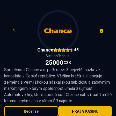
4.
Chance
45
Vstupní bonus:
25000
CZK
Společnost Chance a.s. patří mezi 3 největší sázkové
kanceláře v České republice. Většina hráčů si ji spojuje
zejména s velmi širokou sázkařskou nabídkou a zábavným
marketingem, kterým společnost uměla zaujmout.
Automatové hry, které společnost Chance nabízí, patří určitě
k tomu lepšímu, co v rámci ČR najdete.
Recenze
HRAJ V KASINU