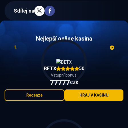
Sdílej na
Nejlepší online kasina
1.
BETX
50
Vstupní bonus:
77777
CZK
Recenze
HRAJ V KASINU