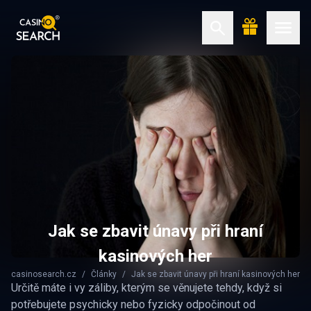
Jak se zbavit únavy při hraní
kasinových her
casinosearch.cz
Články
Jak se zbavit únavy při hraní kasinových her
Určitě máte i vy záliby, kterým se věnujete tehdy, když si
potřebujete psychicky nebo fyzicky odpočinout od