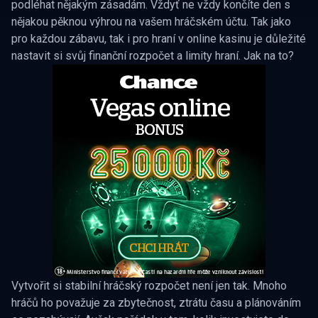
podléhat nějakým zásadám. Vždyť ne vždy končíte den s
nějakou pěknou výhrou na vašem hráčském účtu. Tak jako
pro každou zábavu, tak i pro hraní v online kasinu je důležité
nastavit si svůj finanční rozpočet a limity hraní. Jak na to?
Vytvořit si stabilní hráčský rozpočet není jen tak. Mnoho
hráčů ho považuje za zbytečnost, ztrátu času a plánováním