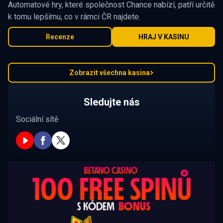
Automatové hry, které společnost Chance nabízí, patří určitě
k tomu lepšímu, co v rámci ČR najdete.
Recenze
HRAJ V KASINU
Zobrazit všechna kasina
Sledujte nás
Sociální sítě