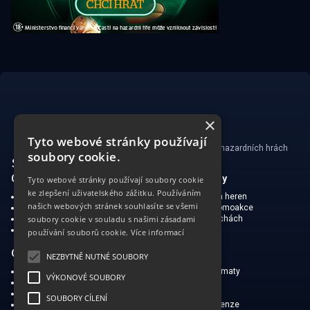
×
Tyto webové stránky používají
Ministerstvo financí varuje: Účastí na hazardních hrách
soubory cookie.
může vzniknout závislost!
CasinoSearch
Kasina a herny
Tyto webové stránky používají soubory cookie
ke zlepšení uživatelského zážitku. Používáním
O nás
Mapa kasin a heren
našich webových stránek souhlasíte se všemi
Zodpovědné hraní
Bonusy a promoakce
Ochrana soukromí
O hraní v Čechách
soubory cookie v souladu s našimi zásadami
Omezená zodpovědnost
používání souborů cookie.
Více informací
Online kasina
Kasinové hry
NEZBYTNĚ NUTNÉ SOUBORY
Oblíbené české kasina
Výherní automaty
VÝKONOVÉ SOUBORY
Kasinové bonusy
Ruleta
Free spiny v kasinech
Poker
SOUBORY CÍLENÍ
Novinky a speciální nabídky
Jak hrát, recenze