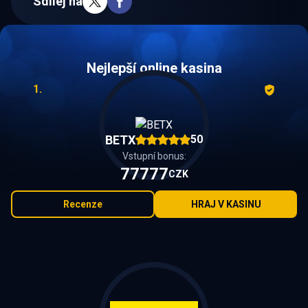
Sdílej na
Nejlepší online kasina
1.
BETX
50
Vstupní bonus:
77777
CZK
Recenze
HRAJ V KASINU