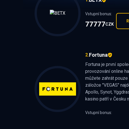
Vstupní bonus:
R
77777
CZK
Fortuna
2.
Fortuna je první spole
provozování online ha
můžete zahrát pouze 
záložce "VEGAS" najde
Apollo, Synot, Yggdra
kasino patří v Česku m
Vstupní bonus: