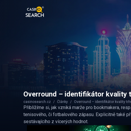
Overround – identifikátor kvality 
casinosearch.cz
Články
Overround – identifikátor kvality trh
Přiblížíme si, jak vzniká marže pro bookmakera, resp. 
tenisového, či fotbalového zápasu. Explicitně také 
sestávajícího z vícerých hodnot.