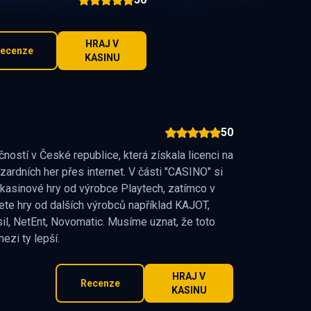
HRAJ V
ecenze
KASINU
50
čností v České republice, která získala licenci na
zardních her přes internet. V části "CASINO" si
kasinové hry od výrobce Playtech, zatímco v
te hry od dalších výrobců například KAJOT,
sil, NetEnt, Novomatic. Musíme uznat, že toto
ezi ty lepší.
HRAJ V
Recenze
KASINU