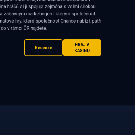
na hráčů si ji spojuje zejména s velmi širokou
 a zábavným marketingem, kterým společnost
atové hry, které společnost Chance nabízí, patří
 co v rámci ČR najdete.
HRAJ V
Recenze
KASINU