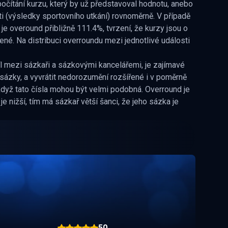
očítání kurzu, který by už představoval hodnotu, anebo
 (výsledky sportovního utkání) rovnoměrně. V případě
je overound přibližně 111.4%, tvrzení, že kurzy jsou o
ené. Na distribuci overroundu mezi jednotlivé události
l mezi sázkaři a sázkovými kancelářemi, je zajímavé
 sázky, a vyvrátit nedorozumění rozšířené i v poměrně
když tato čísla mohou být velmi podobná. Overround je
je nižší, tím má sázkař větší šanci, že jeho sázka je
50