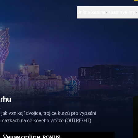
Online kasina
Kasinové hry
trhu
u
jak vznikají dvojice, trojice kurzů pro vypsání
při sázkách na celkového vítěze (OUTRIGHT)