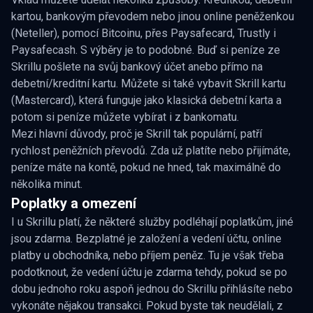
kartou, bankovým převodem nebo jinou online peněženkou
(Neteller), pomocí Bitcoinu, přes Paysafecard, Trustly i
Paysafecash. S výběry je to podobné. Buď si peníze ze
Skrillu pošlete na svůj bankový účet anebo přímo na
debetní/kreditní kartu. Můžete si také vybavit Skrill kartu
(Mastercard), která funguje jako klasická debetní karta a
potom si peníze můžete vybírat i z bankomatu.
Mezi hlavní důvody, proč je Skrill tak populární, patří
rychlost peněžních převodů. Zda už platíte nebo přijímáte,
peníze máte na kontě, pokud ne hned, tak maximálně do
několika minut.
Poplatky a omezení
I u Skrillu platí, že některé služby podléhají poplatkům, jiné
jsou zdarma. Bezplatné je založení a vedení účtu, online
platby u obchodníka, nebo příjem peněz. Tu je však třeba
podotknout, že vedení účtu je zdarma tehdy, pokud se po
dobu jednoho roku aspoň jednou do Skrillu přihlásíte nebo
vykonáte nějakou transakci. Pokud byste tak neudělali, z