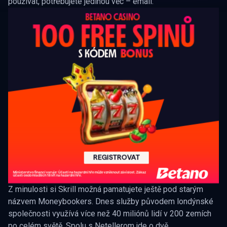
používat, potřebujete jedinou věc – email.
Z minulosti si Skrill možná pamatujete ještě pod starým
názvem Moneybookers. Dnes služby původem londýnské
společnosti využívá více než 40 miliónů lidí v 200 zemích
po celém světě. Spolu s Netellerom jde o dvě