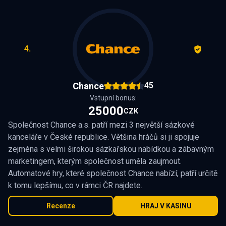
4.
Chance
45
Vstupní bonus:
25000
CZK
Společnost Chance a.s. patří mezi 3 největší sázkové
kanceláře v České republice. Většina hráčů si ji spojuje
zejména s velmi širokou sázkařskou nabídkou a zábavným
marketingem, kterým společnost uměla zaujmout.
Automatové hry, které společnost Chance nabízí, patří určitě
k tomu lepšímu, co v rámci ČR najdete.
Recenze
HRAJ V KASINU