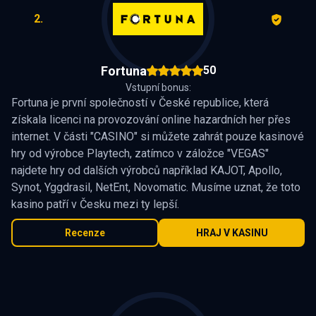
2.
Fortuna
50
Vstupní bonus:
Fortuna je první společností v České republice, která
získala licenci na provozování online hazardních her přes
internet. V části "CASINO" si můžete zahrát pouze kasinové
hry od výrobce Playtech, zatímco v záložce "VEGAS"
najdete hry od dalších výrobců například KAJOT, Apollo,
Synot, Yggdrasil, NetEnt, Novomatic. Musíme uznat, že toto
kasino patří v Česku mezi ty lepší.
Recenze
HRAJ V KASINU