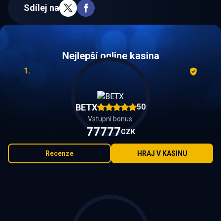
Sdílej na
Nejlepší online kasina
1.
BETX
50
Vstupní bonus:
77777
CZK
Recenze
HRAJ V KASINU