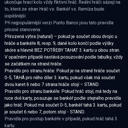
ukončuje hrací kolo vždy fiktivní hráč. Reální hráči sázejí na
to, která ze stran Hráč vs. Bankéř vs. Remíza bude
úspěšnější.
Při nejpopulárnější verzi Punto Banco jsou tato pravidla
přesně stanovena:
Přirozená výhra (natural) – pokud je součet obou dvojic u
hráče a bankéře 8, resp. 9, dané kolo končí podle výšky
skóre a hlavně BEZ POTŘEBY TAHAT 3. kartu u obou stran.
V opačném případě nastává posuzování podle tabulky, vždy
se začátkem na straně hráče.
Pravidlo pro stranu hráče: Pokud je na straně hráče součet
0-5, TAHÁ pro něho díler 3. kartu, pokud však má součet
dvou karet 6 nebo 7 strana hráče stojí – STAND.
Pravidlo pro stranu bankéře: Pokud hráč stojí, má tedy na
ruce dvě karty, posuzuje se bankéř podle stejného pravidla
jako hráč. Pokud má součet 0-5, bankéř tahá 3. kartu, pokud
je součet 6 nebo 7, potom stojí - STAND.
Pravidla pro postup bankéře v případě, pokud hráč tahá 3.
kartu: