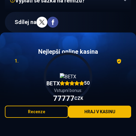
Vyplatí se sázka na remízu?
Sdílej na
Nejlepší online kasina
1.
BETX
50
Vstupní bonus:
77777
CZK
Recenze
HRAJ V KASINU