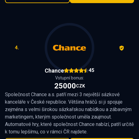
4.
Chance
45
Vstupní bonus:
25000
CZK
Společnost Chance a.s. patří mezi 3 největší sázkové
kanceláře v České republice. Většina hráčů si ji spojuje
zejména s velmi širokou sázkařskou nabídkou a zábavným
marketingem, kterým společnost uměla zaujmout.
Automatové hry, které společnost Chance nabízí, patří určitě
k tomu lepšímu, co v rámci ČR najdete.