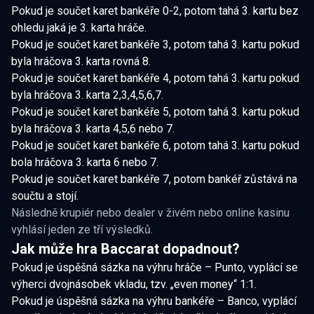
Pokud je součet karet bankéře 0-2, potom tahá 3. kartu bez
ohledu jaká je 3. karta hráče.
Pokud je součet karet bankéře 3, potom tahá 3. kartu pokud
byla hráčova 3. karta rovná 8.
Pokud je součet karet bankéře 4, potom tahá 3. kartu pokud
byla hráčova 3. karta 2,3,4,5,6,7.
Pokud je součet karet bankéře 5, potom tahá 3. kartu pokud
byla hráčova 3. karta 4,5,6 nebo 7.
Pokud je součet karet bankéře 6, potom tahá 3. kartu pokud
bola hráčova 3. karta 6 nebo 7.
Pokud je součet karet bankéře 7, potom bankéř zůstává na
součtu a stojí.
Následně krupiér nebo dealer v živém nebo online kasinu
vyhlásí jeden ze tří výsledků.
Jak může hra Baccarat dopadnout?
Pokud je úspěšná sázka na výhru hráče – Punto, vyplácí se
výherci dvojnásobek vkladu, tzv. „even money“ 1:1.
Pokud je úspěšná sázka na výhru bankéře – Banco, vyplácí