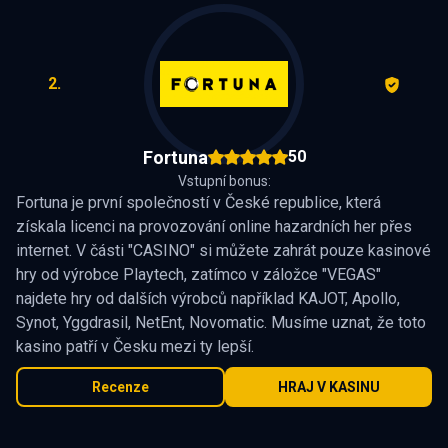
2.
Fortuna
50
Vstupní bonus:
Fortuna je první společností v České republice, která
získala licenci na provozování online hazardních her přes
internet. V části "CASINO" si můžete zahrát pouze kasinové
hry od výrobce Playtech, zatímco v záložce "VEGAS"
najdete hry od dalších výrobců například KAJOT, Apollo,
Synot, Yggdrasil, NetEnt, Novomatic. Musíme uznat, že toto
kasino patří v Česku mezi ty lepší.
Recenze
HRAJ V KASINU