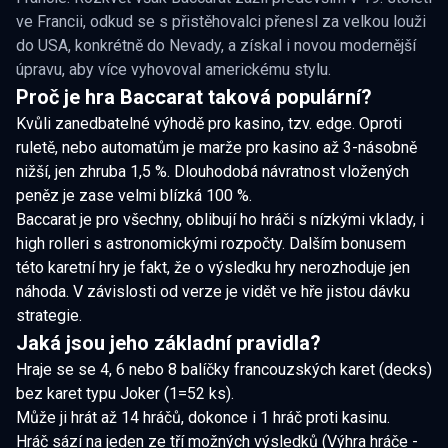
ve Francii, odkud se s přistěhovalci přenesl za velkou louži
do USA, konkrétně do Nevady, a získal i novou modernější
úpravu, aby více vyhovoval americkému stylu.
Proč je hra Baccarat taková populární?
Kvůli zanedbatelné výhodě pro kasino, tzv. edge. Oproti
ruletě
, nebo
automatům
je marže pro kasino až 3-násobně
nižší, jen zhruba 1,5 %. Dlouhodobá návratnost vložených
peněz je zase velmi blízká 100 %.
Baccarat je pro všechny, oblibují ho hráči s nízkými vklady, i
high rolleri s astronomickými rozpočty. Dalším bonusem
této karetní hry je fakt, že o výsledku hry nerozhoduje jen
náhoda. V závislosti od verze je vidět ve hře jistou dávku
strategie.
Jaká jsou jeho základní pravidla?
Hraje se se 4, 6 nebo 8 balíčky francouzských karet (decks)
bez karet typu Joker (1=52 ks).
Může ji hrát až 14 hráčů, dokonce i 1 hráč proti kasinu.
Hráč sází na jeden ze tří možných výsledků (Výhra hráče -