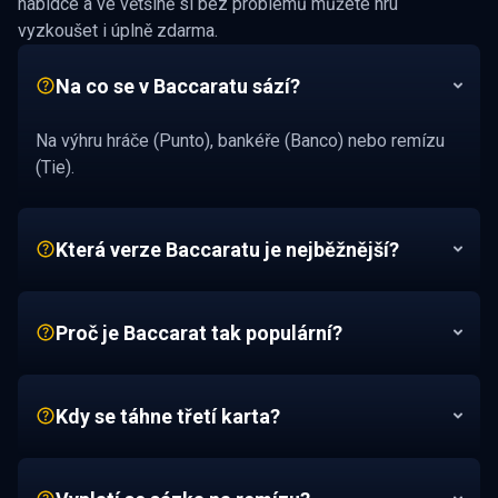
nabídce a ve většině si bez problémů můžete hru
vyzkoušet i úplně zdarma.
Na co se v Baccaratu sází?
Na výhru hráče (Punto), bankéře (Banco) nebo remízu
(Tie).
Která verze Baccaratu je nejběžnější?
Proč je Baccarat tak populární?
Kdy se táhne třetí karta?