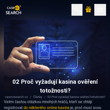
02 Proč vyžadují kasina ověření
totožnosti?
casinosearch.cz
Články
02 Proč vyžadují kasina ověření totožnosti?
Velmi častou otázkou mnohých hráčů, kteří se chtějí
registrovat
do některého online kasina
je, proč musí svou