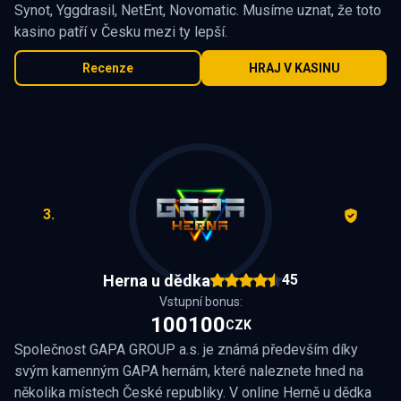
Synot, Yggdrasil, NetEnt, Novomatic. Musíme uznat, že toto
kasino patří v Česku mezi ty lepší.
Recenze
HRAJ V KASINU
3.
Herna u dědka
45
Vstupní bonus:
100100
CZK
Společnost GAPA GROUP a.s. je známá především díky
svým kamenným GAPA hernám, které naleznete hned na
několika místech České republiky. V online Herně u dědka