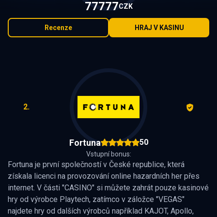
77777
CZK
Recenze
HRAJ V KASINU
2.
Fortuna
50
Vstupní bonus:
Fortuna je první společností v České republice, která
získala licenci na provozování online hazardních her přes
internet. V části "CASINO" si můžete zahrát pouze kasinové
hry od výrobce Playtech, zatímco v záložce "VEGAS"
najdete hry od dalších výrobců například KAJOT, Apollo,