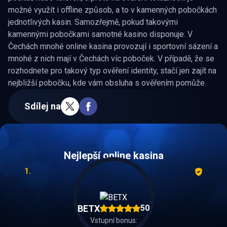
možné využít i offline způsob, a to v kamenných pobočkách
jednotlivých kasin. Samozřejmě, pokud takovými
kamennými pobočkami samotné kasino disponuje. V
Čechách mnohé online kasina provozují i sportovní sázení a
mnohé z nich mají v Čechách víc poboček. V případě, že se
rozhodnete pro takový typ ověření identity, stačí jen zajít na
nejbližší pobočku, kde vám obsluha s ověřením pomůže.
Sdílej na
Nejlepší online kasina
1.
BETX
50
Vstupní bonus: