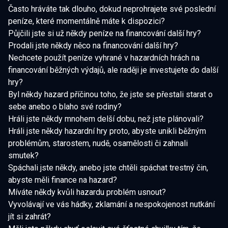
Často hráváte tak dlouho, dokud neprohrajete své poslední
peníze, které momentálně máte k dispozici?
Půjčili jste si už někdy peníze na financování další hry?
Prodali jste někdy něco na financování další hry?
Nechcete použít peníze vyhrané v hazardních hrách na
financování běžných výdajů, ale raději je investujete do další
hry?
Byl někdy hazard příčinou toho, že jste se přestali starat o
sebe anebo o blaho své rodiny?
Hráli jste někdy mnohem delší dobu, než jste plánovali?
Hráli jste někdy hazardní hry proto, abyste unikli běžným
problémům, starostem, nudě, osamělosti či zahnali
smutek?
Spáchali jste někdy, anebo jste chtěli spáchat trestný čin,
abyste měli finance na hazard?
Míváte někdy kvůli hazardu problém usnout?
Vyvolávají ve vás hádky, zklamání a nespokojenost nutkání
jít si zahrát?