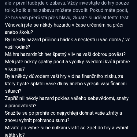
ale v první řadě jde o zábavu. Vždy investujte do hry pouze
tolik, kolik si na zábavu můžete dovolit. Pokud máte pocit,
že hra vám přerůstá přes hlavu, zkuste si udělat tento test:
Věnovali jste se někdy hazardu v čase určeném na práci
anebo školu?
Byl někdy hazard příčinou hádek a neštěstí u vás doma / ve
vaší rodině?
Má hra hazardních her špatný vliv na vaši dobrou pověst?
Měli jste někdy špatný pocit a výčitky svědomí kvůli prohře
v kasinu?
Byla někdy důvodem vaší hry vidina finančního zisku, za
který byste splatili vaše dluhy anebo vyřešili vaši finanční
situaci?
Zapříčinil někdy hazard pokles vašeho sebevědomí, snahy
a pracovitosti?
Snažíte se po prohře co nejrychleji dohnat vaše ztráty a
znovu vyhrát prohranou sumu?
Míváte po výhře silné nutkání vrátit se zpět do hry a vyhrát
ještě víc?