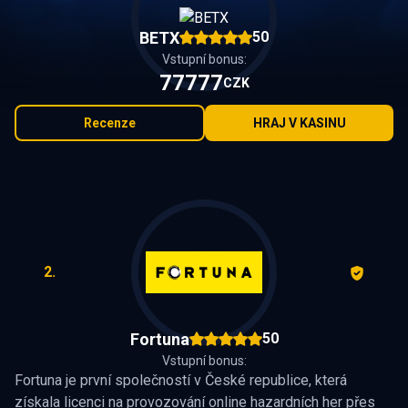
BETX
50
Vstupní bonus:
77777
CZK
Recenze
HRAJ V KASINU
2.
Fortuna
50
Vstupní bonus:
Fortuna je první společností v České republice, která
získala licenci na provozování online hazardních her přes