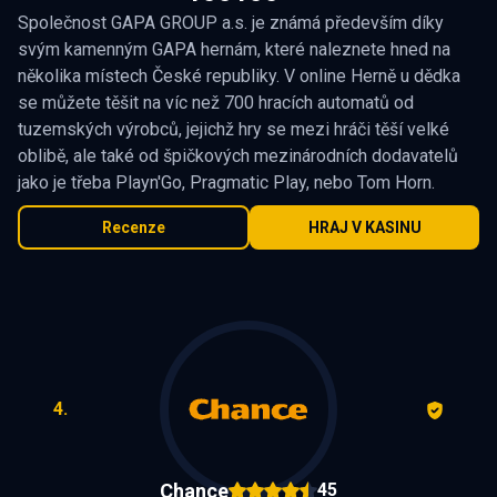
Společnost GAPA GROUP a.s. je známá především díky
svým kamenným GAPA hernám, které naleznete hned na
několika místech České republiky. V online Herně u dědka
se můžete těšit na víc než 700 hracích automatů od
tuzemských výrobců, jejichž hry se mezi hráči těší velké
oblibě, ale také od špičkových mezinárodních dodavatelů
jako je třeba Playn'Go, Pragmatic Play, nebo Tom Horn.
Recenze
HRAJ V KASINU
4.
Chance
45