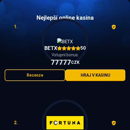
Nejlepší online kasina
1.
BETX
50
Vstupní bonus:
77777
CZK
Recenze
HRAJ V KASINU
2.