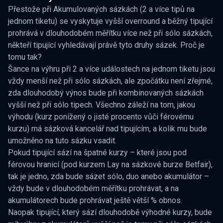
Přestože při Akumulovaných sázkách (2 a více tipů na
jednom tiketu) se vyskytuje vyšší overround a běžný tipující
prohrává v dlouhodobém měřítku více než při sólo sázkách,
někteří tipující vyhledávají právě tyto druhy sázek. Proč je
tomu tak?
Šance na výhru při 2 a více událostech na jednom tiketu jsou
vždy menší než při sólo sázkách, ale zpočátku není zřejmé,
zda dlouhodobý výnos bude při kombinovaných sázkách
vyšší než při sólo tipech. Všechno záleží na tom, jakou
výhodu (kurz ponížený o jisté procento vůči férovému
kurzu) má sázková kancelář nad tipujícím, a kolik mu bude
umožněno na tuto sázku vsadit.
Pokud tipující sází na špatné kurzy – které jsou pod
férovou hranicí (pod kurzem Lay na sázkové burze Betfair),
tak je jedno, zda bude sázet sólo, duo anebo akumulátor –
vždy bude v dlouhodobém měřítku prohrávat, a na
akumulátorech bude prohrávat ještě větší % obnos.
Naopak tipující, který sází dlouhodobě výhodné kurzy, bude