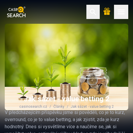
Jak sázet - value betting 2
casinosearch.cz
Články
Jak sázet - value betting 2
V předcházejícím příspěvku jsme si pověděli, co je to kurz,
overround, co je to value betting, a jak zjistit, zda je kurz
hodnotný. Dnes si vysvětlíme více a naučíme se, jak si