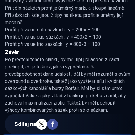
mít výhry z akumulátorů vyšší než je tomu při sólo sázkách.
Při sólo sázkách profit je úměrný marži, a stoupá lineárně.
Při sázkách, kde jsou 2 tipy na tiketu, profit je úměrný její
mocnině.
Profit při value sólo sázkách : y = 200x – 100
Profit při value duo sázkách : y = 400x2 – 100
Profit při value trio sázkách : y = 800x3 – 100
Závěr
Po přečtení tohoto článku, by měl tipující aspoň z části
pochopit, co je to kurz, jak si vypočítáme %
pravděpodobnost dané události, dál by měl rozumět slovům
overround a overbroke, taktéž jako využívat sílu likvidních
sázkových kanceláří a burzy Betfair. Měl by si sám umět
vypočítat Value a jaký vklad z banku je potřeba vsadit, aby
zachoval maximalizaci zisku. Taktéž by měl pochopit
výhody kombinovaných sázek proti sólo sázkám.
Sdílej na