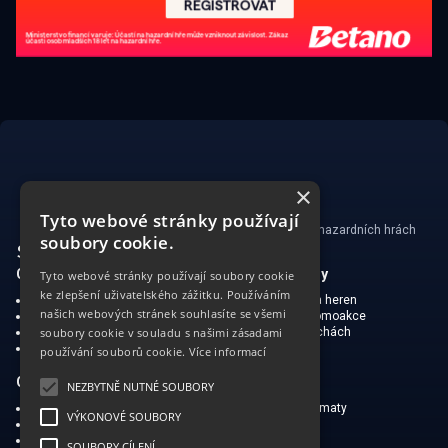
×
Tyto webové stránky používají
Ministerstvo financí varuje: Účastí na hazardních hrách
soubory cookie.
může vzniknout závislost!
CasinoSearch
Kasina a herny
Tyto webové stránky používají soubory cookie
ke zlepšení uživatelského zážitku. Používáním
O nás
Mapa kasin a heren
našich webových stránek souhlasíte se všemi
Zodpovědné hraní
Bonusy a promoakce
Ochrana soukromí
O hraní v Čechách
soubory cookie v souladu s našimi zásadami
Omezená zodpovědnost
používání souborů cookie.
Více informací
Online kasina
Kasinové hry
NEZBYTNĚ NUTNÉ SOUBORY
Oblíbené české kasina
Výherní automaty
VÝKONOVÉ SOUBORY
Kasinové bonusy
Ruleta
Free spiny v kasinech
Poker
SOUBORY CÍLENÍ