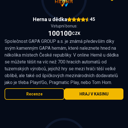
Herna u dědka
45
Vstupní bonus:
100100
CZK
Společnost GAPA GROUP a.s. je známá především díky
svým kamenným GAPA hernám, které naleznete hned na
několika místech České republiky. V online Herně u dědka
se můžete těšit na víc než 700 hracích automatů od
tuzemských výrobců, jejichž hry se mezi hráči těší velké
oblibě, ale také od špičkových mezinárodních dodavatelů
jako je třeba Playn'Go, Pragmatic Play, nebo Tom Horn.
Recenze
HRAJ V KASINU