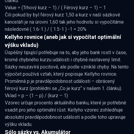
článku.
Value = (Trhový kurz – 1) / ( Férový kurz – 1) – 1
Čili pokud by byl férový kurz 1,50 a kurz v naší sázkové
kanceláři je na úrovni 1,60 tak jeho hodnotu si vypočítáme
následovně ( 1.6-1 ) / ( 1.5-1 ) -1 = 20%
Kellyho rovnice (aneb jak si vypočítat optimální
výšku vkladu)
Úspěšný tipující potřebuje na to, aby jeho bank rostl v čase,
kromě chybného kurzu události i chybně nastavený limit.
Sázky neuzavírá pocitově, ale podle vzniklé chyby. Na tento
výpočet používá vztah, který popisuje Kellyho rovnice.
Proměnná p je pravděpodobnost události – obrácený
férový kurz (prohlédni se „Co je kurz“ v našem 1. článku).
Vklad = p – (1 – p) / (kurz – 1)
Vzorec určuje procento aktuálního banku, které je potřebné
vsadit pro jeho optimální růst. Kellyho vzorec zohledňuje
absolutní pravděpodobnost události a podle toho upravuje
výšku vkladu.
Sólo sázky vs. Akumulátor