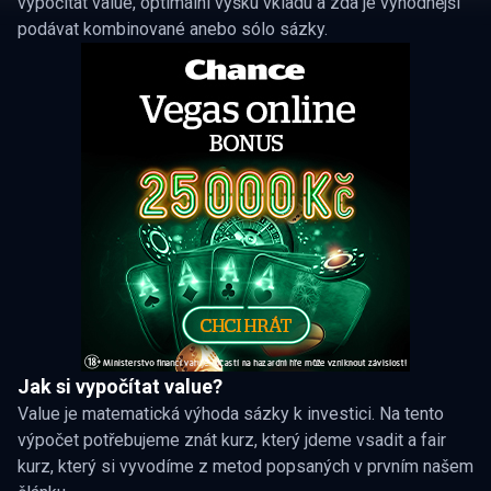
vypočítat value, optimální výšku vkladu a zda je výhodnější
podávat kombinované anebo sólo sázky.
Jak si vypočítat value?
Value je matematická výhoda sázky k investici. Na tento
výpočet potřebujeme znát kurz, který jdeme vsadit a fair
kurz, který si vyvodíme z metod popsaných v prvním našem