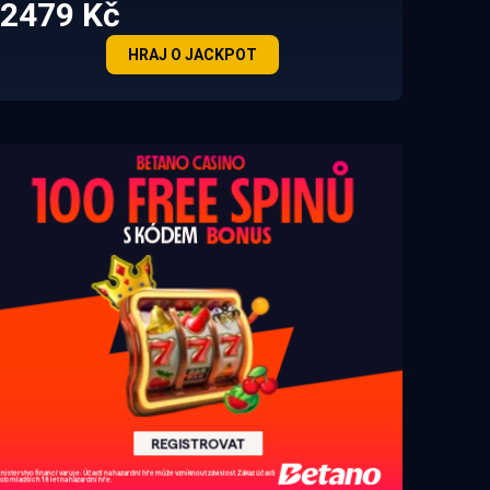
2479 Kč
HRAJ O JACKPOT