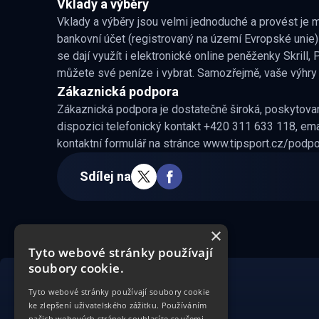
Vklady a výběry
Vklady a výběry jsou velmi jednoduché a provést je
bankovní účet (registrovaný na území Evropské unie)
se dají využít i elektronické online peněženky Skril
můžete své peníze i vybrat. Samozřejmě, vaše výhry 
Zákaznická podpora
Zákaznická podpora je dostatečně široká, poskytova
dispozici telefonický kontakt +420 311 633 118, em
kontaktní formulář na stránce www.tipsport.cz/podpo
Sdílej na
×
Tyto webové stránky používají
soubory cookie.
Tyto webové stránky používají soubory cookie
ke zlepšení uživatelského zážitku. Používáním
našich webových stránek souhlasíte se všemi