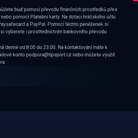
 můžete buď pomocí převodu finančních prostředků přes
 nebo pomocí Platební karty. Na dotaci hráčského účtu
l, Paysafecard a PayPal. Pomocí těchto peněženek si
si vyberete i prostřednictvím bankovního převodu.
ná denně od 8:00 do 23:00. Na kontaktování máte k
ailové konto podpora@tipsport.cz nebo můžete využít
ra.