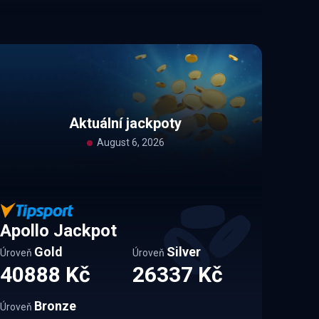
Aktuální jackpoty
August 6, 2026
Apollo Jackpot
Gold
Silver
Úroveň
Úroveň
40888 Kč
26337 Kč
Bronze
Úroveň