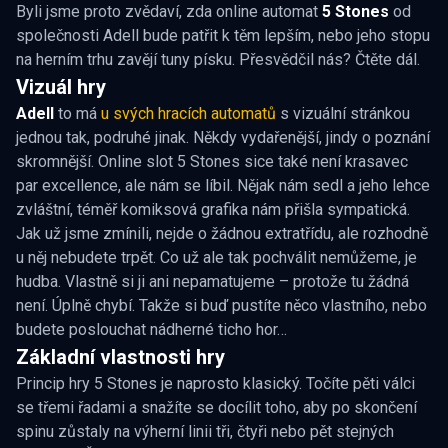
Byli jsme proto zvědaví, zda online automat
5 Stones
od
společnosti Adell bude patřit k těm lepším, nebo jeho stopu
na herním trhu zavějí tuny písku. Přesvědčil nás? Čtěte dál.
Vizuál hry
Adell
to má
u svých hracích automatů
s vizuální stránkou
jednou tak, podruhé jinak. Někdy vydařenější, jindy o poznání
skromnější. Online slot 5 Stones sice také není krasavec
par excellence, ale nám se líbil. Nějak nám sedl a jeho lehce
zvláštní, téměř komiksová grafika nám přišla sympatická.
Jak už jsme zmínili, nejde o žádnou extratřídu, ale rozhodně
u něj nebudete trpět. Co už ale tak pochválit nemůžeme, je
hudba. Vlastně si ji ani nepamatujeme – protože tu žádná
není. Úplně chybí. Takže si buď pustíte něco vlastního, nebo
budete poslouchat nádherné ticho hor…
Základní vlastnosti hry
Princip hry 5 Stones je naprosto klasický. Točíte pěti válci
se třemi řadami a snažíte se docílit toho, aby po skončení
spinu zůstaly na výherní linii tři, čtyři nebo pět stejných