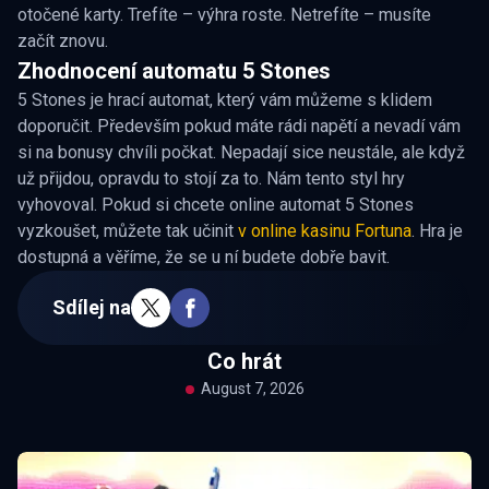
otočené karty. Trefíte – výhra roste. Netrefíte – musíte
začít znovu.
Zhodnocení automatu 5 Stones
5 Stones je hrací automat, který vám můžeme s klidem
doporučit. Především pokud máte rádi napětí a nevadí vám
si na bonusy chvíli počkat. Nepadají sice neustále, ale když
už přijdou, opravdu to stojí za to. Nám tento styl hry
vyhovoval. Pokud si chcete online automat 5 Stones
vyzkoušet, můžete tak učinit
v online kasinu Fortuna
. Hra je
dostupná a věříme, že se u ní budete dobře bavit.
Sdílej na
Co hrát
August 7, 2026