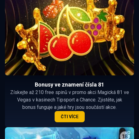
Bonusy ve znamení čísla 81
Získejte až 210 free spinů v promo akci Magická 81 ve
Vegas v kasinech Tipsport a Chance. Zjistěte, jak
bonus funguje a jaké hry jsou součástí akce.
ČTI VÍCE