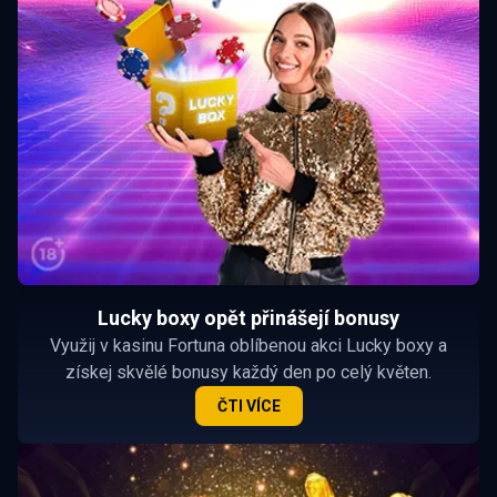
Lucky boxy opět přinášejí bonusy
Využij v kasinu Fortuna oblíbenou akci Lucky boxy a
získej skvělé bonusy každý den po celý květen.
ČTI VÍCE