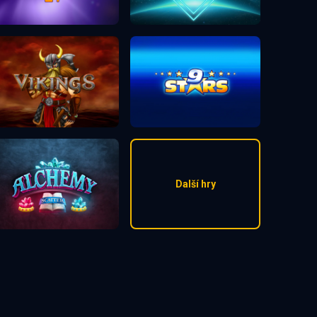
Další hry