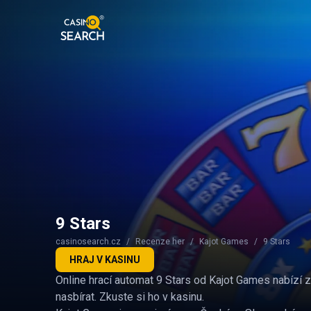
9 Stars
casinosearch.cz
Recenze her
Kajot Games
9 Stars
HRAJ V KASINU
Online hrací automat 9 Stars od Kajot Games nabízí z
nasbírat. Zkuste si ho v kasinu.