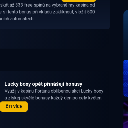
skát až 333 free spinů na vybrané hry kasina od
 si tento bonus při vkladu zakliknout, vložit 500
racích automatech.
Lucky boxy opět přinášejí bonusy
Využij v kasinu Fortuna oblíbenou akci Lucky boxy
a získej skvělé bonusy každý den po celý květen.
ČTI VÍCE