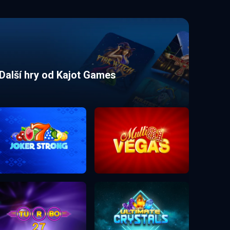
Další hry od Kajot Games