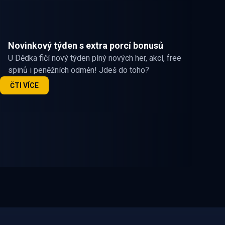
Novinkový týden s extra porcí bonusů
U Dědka fičí nový týden plný nových her, akcí, free
spinů i peněžních odměn! Jdeš do toho?
ČTI VÍCE