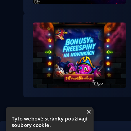
×
Tyto webové stránky používají
soubory cookie.