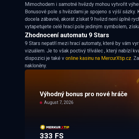
Mimochodem i samotné hvězdy mohou vytvořit výher
Bonusové pole s hvězdami je spojeno s výší sázky. 
docela zábavné, akorát získat 9 hvězd není úplně ryc
vytapetujete celé hrací pole jediným symbolem, získ
Zhodnocení automatu 9 Stars
9 Stars nepatří mezi hrací automaty, které by vám vy
vizuálem. Je to však poctivý tříválec , který nabízí 
dispozici je také v
online kasinu na MercurXtip.cz
. Z
nakloněny.
Výhodný bonus pro nové hráče
August 7, 2026
333 FS