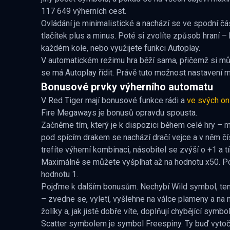
117 649 výherních cest.
Ovládání je minimalistické a nachází se ve spodní čá
tlačítek plus a minus. Poté si zvolíte způsob hraní –
každém kole, nebo využijete funkci Autoplay.
V automatickém režimu hra běží sama, přičemž si mů
se má Autoplay řídit. Právě tuto možnost nastavení 
Bonusové prvky výherního automatu
V Red Tiger mají bonusové funkce rádi a
ve svých on
Fire Megaways je bonusů opravdu spousta.
Začněme tím, který je k dispozici během celé hry – mu
pod spícím drakem se nachází dračí vejce a v něm čís
trefíte výherní kombinaci, násobitel se zvýší o +1 a 
Maximálně se můžete vyšplhat až na hodnotu x50. Po
hodnotu 1.
Pojďme k dalším bonusům. Nechybí Wild symbol, ten 
– zvedne se, vyletí, vyšlehne na válce plameny a na 
žolíky a, jak jistě dobře víte, doplňují chybějící symb
Scatter symbolem je symbol Freespiny. Ty buď vytoč