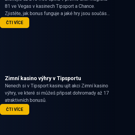
81 ve Vegas v kasinech Tipsport a Chance.
Zjistěte, jak bonus funguje a jaké hry jsou součástí
akce.
ČTI VÍCE
Zimní kasino výhry v Tipsportu
Nenech si v Tipsport kasinu ujít akci Zimní kasino
výhry, ve které si můžeš připsat dohromady až 17
atraktivních bonusů.
ČTI VÍCE