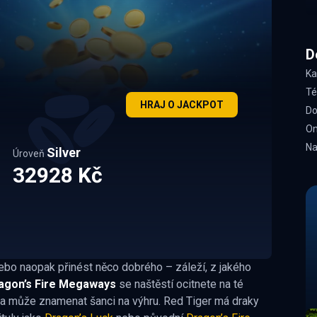
D
Ka
Té
HRAJ O JACKPOT
Do
On
Na
Silver
Úroveň
32928 Kč
bo naopak přinést něco dobrého – záleží, z jakého
ragon’s Fire Megaways
se naštěstí ocitnete na té
lsia může znamenat šanci na výhru. Red Tiger má draky