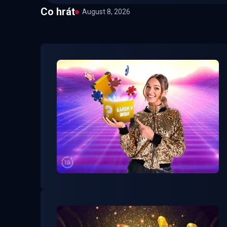
Co hrát
August 8, 2026