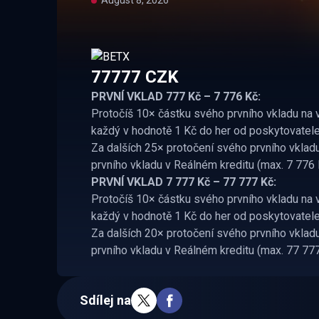
August 8, 2026
77777 CZK
PRVNÍ VKLAD 777 Kč – 7 776 Kč:
Protočíš 10× částku svého prvního vkladu na
každý v hodnotě 1 Kč do her od poskytovatel
Za dalších 25× protočení svého prvního vkla
prvního vkladu v Reálném kreditu (max. 7 776 
PRVNÍ VKLAD 7 777 Kč – 77 777 Kč:
Protočíš 10× částku svého prvního vkladu na 
každý v hodnotě 1 Kč do her od poskytovatel
Za dalších 20× protočení svého prvního vkla
prvního vkladu v Reálném kreditu (max. 77 77
Sdílej na