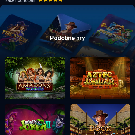
Naše hodnocení:
Podobné hry