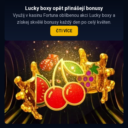
Lucky boxy opět přinášejí bonusy
Využij v kasinu Fortuna oblíbenou akci Lucky boxy a
získej skvělé bonusy každý den po celý květen.
ČTI VÍCE