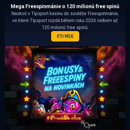
Mega Freespinmánie o 120 milionů free spinů
Naskoč v Tipsport kasinu do soutěže Freespinmánie,
ve které Tipsport rozdá během roku 2026 celkem až
120 milionů free spinů.
ČTI VÍCE