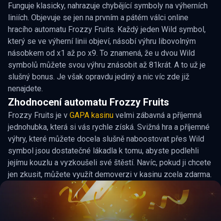
Funguje klasicky, nahrazuje chybějící symboly na výherních
liniích. Objevuje se jen na prvním a pátém válci online
hracího automatu Frozzy Fruits. Každý jeden Wild symbol,
který se ve výherní linii objeví, násobí výhru libovolným
násobkem od x1 až po x9. To znamená, že u dvou Wild
symbolů můžete svou výhru znásobit až 81krát. A to už je
slušný bonus. Je však opravdu jediný a nic víc zde již
nenajdete.
Zhodnocení automatu Frozzy Fruits
Frozzy Fruits je v
GAPA kasinu
velmi zábavná a příjemná
jednohubka, která si vás rychle získá. Svižná hra a příjemné
výhry, které můžete docela slušně naboostovat přes Wild
symbol jsou dostatečné lákadla k tomu, abyste podlehli
jejímu kouzlu a vyzkoušeli své štěstí. Navíc, pokud ji chcete
jen zkusit, můžete využít demoverzi v kasinu zcela zdarma.