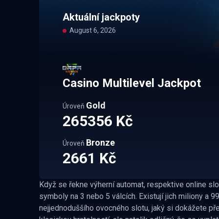
Aktuální jackpoty
August 6, 2026
Casino Multilevel Jackpot
Gold
Úroveň
265356 Kč
Bronze
Úroveň
2661 Kč
Když se řekne výherní automat, respektive online slot,
symboly na 3 nebo 5 válcích. Existují jich miliony a 9
nejjednoduššího ovocného slotu, jaký si dokážete pře