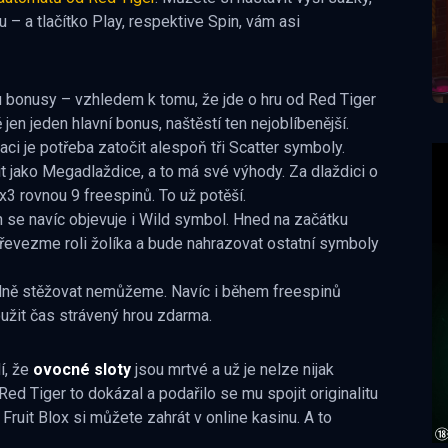
u – a tlačítko Play, respektive Spin, vám asi
bonusy – vzhledem k tomu, že jde o hru od Red Tiger
jen jeden hlavní bonus, naštěstí ten nejoblíbenější.
ivaci je potřeba zatočit alespoň tři Scatter symboly.
 jako Megadlaždice, a to má své výhody. Za dlaždici o
x3 rovnou 9 freespinů. To už potěší.
h se navíc objevuje i Wild symbol. Hned na začátku
řevezme roli žolíka a bude nahrazovat ostatní symboly
dně stěžovat nemůžeme. Navíc i během freespinů
oužit čas strávený hrou zdarma.
í, že
ovocné sloty
jsou mrtvé a už je nelze nijak
 Red Tiger to dokázal a podařilo se mu spojit originalitu
. Fruit Blox si můžete zahrát v online kasinu. A to