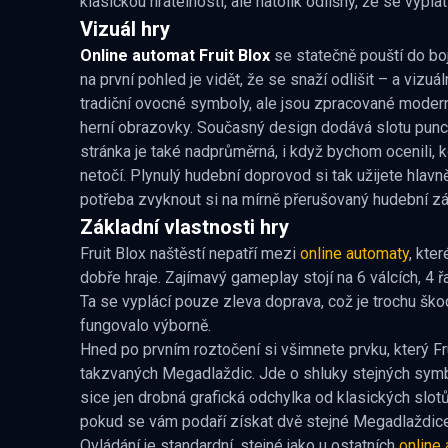
klasickou hratelností, ale natolik odlišný, že se vyplatí
Vizuál hry
Online automat Fruit Blox
se statečně pouští do bo
na první pohled je vidět, že se snaží odlišit – a vizuá
tradiční ovocné symboly, ale jsou zpracované moderně
herní obrazovky. Současný design dodává slotu punc 
stránka je také nadprůměrná, i když bychom ocenili, k
netočí. Plynulý hudební doprovod si tak užijete hlavn
potřeba zvyknout si na mírně přerušovaný hudební zá
Základní vlastnosti hry
Fruit Blox naštěstí nepatří mezi
online automaty
, kte
dobře hraje. Zajímavý gameplay stojí na 6 válcích, 4
Ta se vyplácí pouze zleva doprava, což je trochu šk
fungovalo výborně.
Hned po prvním roztočení si všimnete prvku, který Fr
takzvaných Megadlaždic. Jde o shluky stejných symb
sice jen drobná grafická odchylka od klasických slot
pokud se vám podaří získat dvě stejné Megadlaždice
Ovládání je standardní, stejné jako u ostatních
online