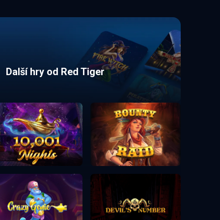
Další hry od Red Tiger