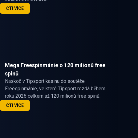
ČTI VÍCE
Mega Freespinmánie o 120 milionů free
spinů
Naskoč v Tipsport kasinu do soutěže
Freespinmánie, ve které Tipsport rozdá během
roku 2026 celkem až 120 milionů free spinů.
ČTI VÍCE