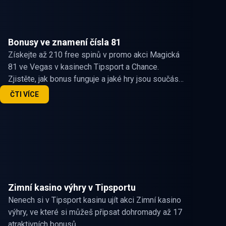
Bonusy ve znamení čísla 81
Získejte až 210 free spinů v promo akci Magická
81 ve Vegas v kasinech Tipsport a Chance.
Zjistěte, jak bonus funguje a jaké hry jsou součástí
akce.
ČTI VÍCE
Zimní kasino výhry v Tipsportu
Nenech si v Tipsport kasinu ujít akci Zimní kasino
výhry, ve které si můžeš připsat dohromady až 17
atraktivních bonusů.