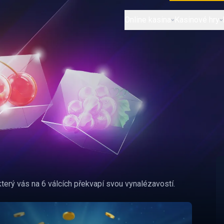
Online kasina
Kasinové hry
 který vás na 6 válcích překvapí svou vynalézavostí.