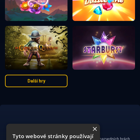
Další hry
×
Tyto webové stránky používají
Ministerstvo financí varuje: Účastí na hazardních hrách