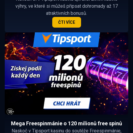
výhry, ve které si můžeš připsat dohromady až 17
atraktivních bonusů.
ČTI VÍCE
Mega Freespinmánie o 120 milionů free spinů
Naskoč v Tipsport kasinu do soutěže Freespinmánie,