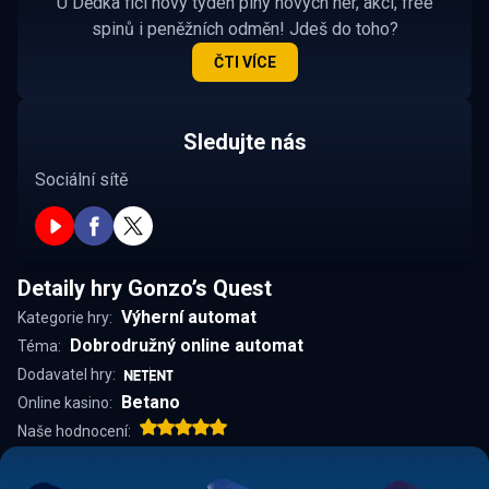
U Dědka fičí nový týden plný nových her, akcí, free
spinů i peněžních odměn! Jdeš do toho?
ČTI VÍCE
Sledujte nás
Sociální sítě
Detaily hry Gonzo’s Quest
Výherní automat
Kategorie hry:
Dobrodružný online automat
Téma:
Dodavatel hry:
Betano
Online kasino:
Naše hodnocení: