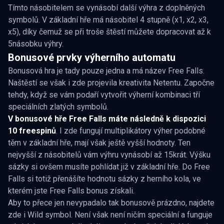
Tímto násobitelem se vynásobí další výhra z doplněných
symbolů. V základní hře má násobitel 4 stupně (x1, x2, x3,
x5), díky čemuž se při troše štěstí můžete dopracovat až k
5násobku výhry.
Bonusové prvky výherního automatu
Bonusová hra je tady pouze jedna a má název Free Falls.
Naštěstí se však i zde projevila kreativita Netentu. Započne
tehdy, když se vám podaří vytvořit výherní kombinaci tří
speciálních zlatých symbolů.
V bonusové hře Free Falls máte následně k dispozici
10 freespinů
. I zde fungují multiplikátory výher podobné
těm v základní hře, mají však ještě vyšší hodnoty. Ten
nejvyšší z násobitelů vám výhru vynásobí až 15krát. Výšku
sázky si ovšem musíte pohlídat již v základní hře. Do Free
Falls si totiž přenášíte hodnotu sázky z herního kola, ve
kterém jste Free Falls bonus získali.
Aby to přece jen nevypadalo tak bonusově prázdno, najdete
zde i Wild symbol. Není však není ničím speciální a funguje