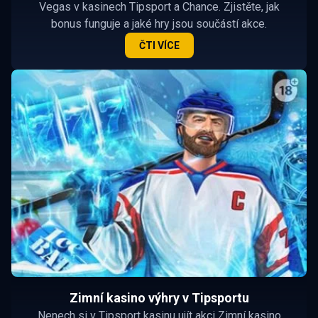
Vegas v kasinech Tipsport a Chance. Zjistěte, jak
bonus funguje a jaké hry jsou součástí akce.
ČTI VÍCE
Zimní kasino výhry v Tipsportu
Nenech si v Tipsport kasinu ujít akci Zimní kasino