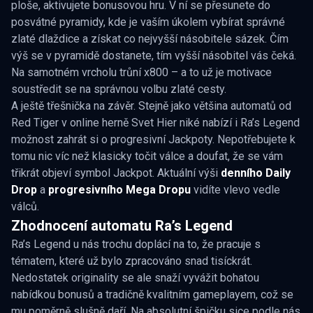
ploše, aktivujete bonusovou hru. V ní se přesunete do
posvátné pyramidy, kde je vaším úkolem vybírat správné
zlaté dlaždice a získat co nejvyšší násobitele sázek. Čím
výš se v pyramidě dostanete, tím vyšší násobitel vás čeká.
Na samotném vrcholu trůní x800 – a to už je motivace
soustředit se na správnou volbu zlaté cesty.
A ještě třešnička na závěr. Stejně jako většina automatů od
Red Tiger v online herně Svet Hier niké nabízí i Ra’s Legend
možnost zahrát si o progresivní Jackpoty. Nepotřebujete k
tomu nic víc než klasicky točit válce a doufat, že se vám
třikrát objeví symbol Jackpot. Aktuální výši
denního Daily
Drop
a
progresivního Mega Dropu
vidíte vlevo vedle
válců.
Zhodnocení automatu Ra’s Legend
Ra’s Legend u nás trochu doplácí na to, že pracuje s
tématem, které už bylo zpracováno snad tisíckrát.
Nedostatek originality se ale snaží vyvážit bohatou
nabídkou bonusů a tradičně kvalitním gameplayem, což se
mu poměrně slušně daří. Na absolutní špičku sice podle nás