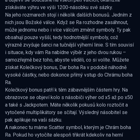
získáváte výhru ve výši 1200-násobku své sázky.
Na jeho rozmarech stojí i několik dalších bonusů. Jedním z
nich jsou Božské válce. Když se Ra rozhodne zasáhnout,
může jednomu nebo i více válcům změnit symboly. Ty pak
obsahují pouze vyšší, tedy hodnotnější symboly, což
výrazně zvyšuje šanci na tučnější výherní linie. S tím souvisí
i situace, kdy vám Ra nabídne výběr z jeho dvou rukou –
samozřejmě bez toho, abyste věděli, co si volíte. Můžete
získat Kolečkový bonus, Dar boha Ra v podobě náhodně
vysoké částky, nebo dokonce přímý vstup do Chrámu boha
Ra.
Kolečkový bonus patří k těm zábavnějším částem hry. Na
obrazovce se objeví kolo s násobiči výher od x5 až po x50
a také s Jackpotem. Máte několik pokusů kolo roztočit a
vytočené multiplikátory se sčítají. Výsledný násobitel se
pak aplikuje na vaši sázku.
A nakonec tu máme Scatter symbol, kterým je Chrám boha
Ra. Pokud ho vytočíte alespoň třikrát kdekoliv na herní