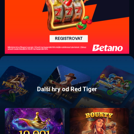
Další hry od Red Tiger