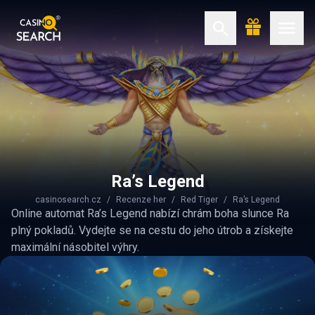
Ra’s Legend
casinosearch.cz
Recenze her
Red Tiger
Ra’s Legend
Online automat Ra’s Legend nabízí chrám boha slunce Ra
plný pokladů. Vydejte se na cestu do jeho útrob a získejte
maximální násobitel výhry.