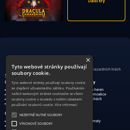
Další hry
×
Tyto webové stránky používají
Ministerstvo financí varuje: Účastí na hazardních hrách
soubory cookie.
může vzniknout závislost!
CasinoSearch
Kasina a herny
Tyto webové stránky používají soubory cookie
ke zlepšení uživatelského zážitku. Používáním
O nás
Mapa kasin a heren
našich webových stránek souhlasíte se všemi
Zodpovědné hraní
Bonusy a promoakce
Ochrana soukromí
O hraní v Čechách
soubory cookie v souladu s našimi zásadami
Omezená zodpovědnost
používání souborů cookie.
Více informací
Online kasina
Kasinové hry
NEZBYTNĚ NUTNÉ SOUBORY
Oblíbené české kasina
Výherní automaty
VÝKONOVÉ SOUBORY
Kasinové bonusy
Ruleta