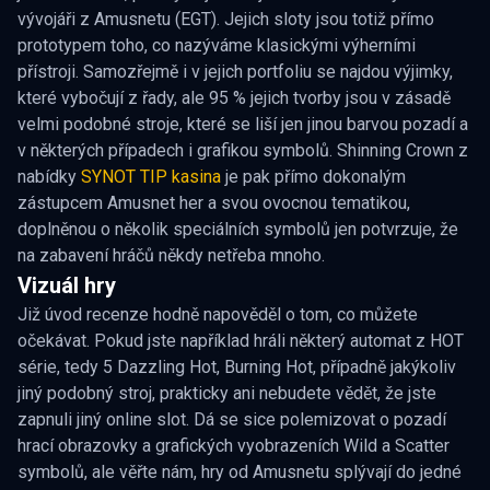
vývojáři z Amusnetu (EGT). Jejich sloty jsou totiž přímo
prototypem toho, co nazýváme klasickými výherními
přístroji. Samozřejmě i v jejich portfoliu se najdou výjimky,
které vybočují z řady, ale 95 % jejich tvorby jsou v zásadě
velmi podobné stroje, které se liší jen jinou barvou pozadí a
v některých případech i grafikou symbolů. Shinning Crown z
nabídky
SYNOT TIP kasina
je pak přímo dokonalým
zástupcem Amusnet her a svou ovocnou tematikou,
doplněnou o několik speciálních symbolů jen potvrzuje, že
na zabavení hráčů někdy netřeba mnoho.
Vizuál hry
Již úvod recenze hodně napověděl o tom, co můžete
očekávat. Pokud jste například hráli některý automat z HOT
série, tedy
5 Dazzling Hot
,
Burning Hot
, případně jakýkoliv
jiný podobný stroj, prakticky ani nebudete vědět, že jste
zapnuli jiný online slot. Dá se sice polemizovat o pozadí
hrací obrazovky a grafických vyobrazeních Wild a Scatter
symbolů, ale věřte nám, hry od Amusnetu splývají do jedné