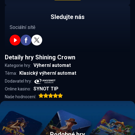
Sledujte nás
Sociální sítě
Detaily hry Shining Crown
Výherní automat
Kategorie hry:
Klasický výherní automat
Téma:
Dodavatel hry:
SYNOT TIP
Online kasino:
Naše hodnocení:
Podobné hry