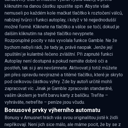
kliknutím na danou částku spustíte spin. Abyste však
nemuseli po každém kole mačkat tlačítko k roztočení válců,
nabízejí tvůrci i funkci autoplay, i když v té nejjednodušší
možné formě. Kliknete na tlačítko a válce se točí, dokud je
dalším kliknutím na stejné tlačítko nevypnete.
Rozporuplné pocity v nás vyvolala funkce Gamble. Ne že
bychom nebyli rádi, že tady je, právě naopak. Jenže její
spuštění je kulantně řečeno zvláštní. Při zapnuté funkci
Autoplay není dostupná a pokud nemáte dobré oči a
postřeh, tak si ji ani nevšimnete. Aktivovat ji totiž můžete
jen přes opravdu nevýrazné a titěrné tlačítko, které je skryto
pod celkovou částkou výhry. Zde by autoři určitě mohli
zapracovat víc. Jinak je Gamble zpracován standardně,
vaším úkolem je trefit barvu karty z balíčku. Trefíte –
vyhráváte, netrefíte – peníze jsou včudu.
Bonusové prvky výherního automatu
Bonusy v Amusnet hrách vás svou originalitou jistě k židli
nepřikovají. Není jich sice málo, ale máme pocit, že by se z