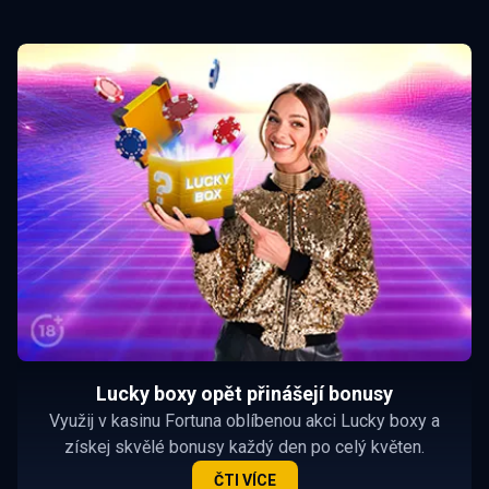
Lucky boxy opět přinášejí bonusy
Využij v kasinu Fortuna oblíbenou akci Lucky boxy a
získej skvělé bonusy každý den po celý květen.
ČTI VÍCE