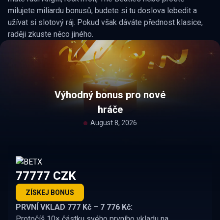
milujete miliardu bonusů, budete si tu doslova lebedit a
užívat si slotový ráj. Pokud však dáváte přednost klasice,
raději zkuste něco jiného.
Výhodný bonus pro nové
hráče
August 8, 2026
77777 CZK
ZÍSKEJ BONUS
PRVNÍ VKLAD 777 Kč – 7 776 Kč:
Protočíš 10× částku svého prvního vkladu na