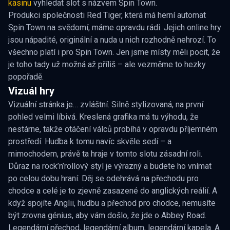
kasinu
vyhledat slot s názvem Spin Town.
Produkci společnosti Red Tiger, která má herní automat
Spin Town na svědomí, máme opravdu rádi. Jejich online hry
jsou nápadité, originální a nuda u nich rozhodně nehrozí. To
všechno platí i pro Spin Town. Jen jsme místy měli pocit, že
je toho tady už možná až příliš – ale vezměme to hezky
popořadě.
Vizuál hry
Vizuální stránka je… zvláštní. Silně stylizovaná, na první
pohled velmi líbivá. Kreslená grafika má tu výhodu, že
nestárne, takže otáčení válců probíhá v opravdu příjemném
prostředí. Hudba k tomu navíc skvěle sedí – a
mimochodem, právě ta hraje v tomto slotu zásadní roli.
Důraz na rock’n’rollový styl je výrazný a budete ho vnímat
po celou dobu hraní. Děj se odehrává na přechodu pro
chodce a celé je to zjevně zasazené do anglických reálií. A
když spojíte Anglii, hudbu a přechod pro chodce, nemusíte
být zrovna génius, aby vám došlo, že jde o Abbey Road.
Legendární přechod, legendární album, legendární kapela. A