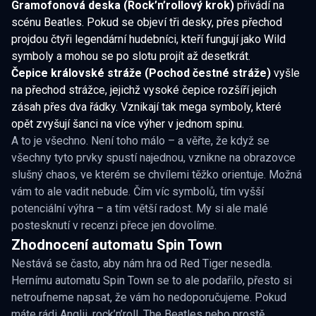
Gramofonová deska (Rock’n’rollový krok)
přivádí na
scénu Beatles. Pokud se objeví tři desky, přes přechod
projdou čtyři legendární hudebníci, kteří fungují jako Wild
symboly a mohou se po slotu projít až desetkrát.
Čepice královské stráže (Pochod čestné stráže)
vyšle
na přechod strážce, jejichž vysoké čepice rozšíří jejich
zásah přes dva řádky. Vznikají tak mega symboly, které
opět zvyšují šanci na více výher v jednom spinu.
A to je všechno. Není toho málo – a věřte, že když se
všechny tyto prvky spustí najednou, vznikne na obrazovce
slušný chaos, ve kterém se chvílemi těžko orientuje. Možná
vám to ale vadit nebude. Čím víc symbolů, tím vyšší
potenciální výhra – a tím větší radost. My si ale malé
postesknutí v recenzi přece jen dovolíme.
Zhodnocení automatu Spin Town
Nestává se často, aby nám hra od Red Tiger nesedla.
Hernímu automatu Spin Town se to ale podařilo, přesto si
netroufneme napsat, že vám ho nedoporučujeme. Pokud
máte rádi Anglii, rock’n’roll, The Beatles nebo prostě