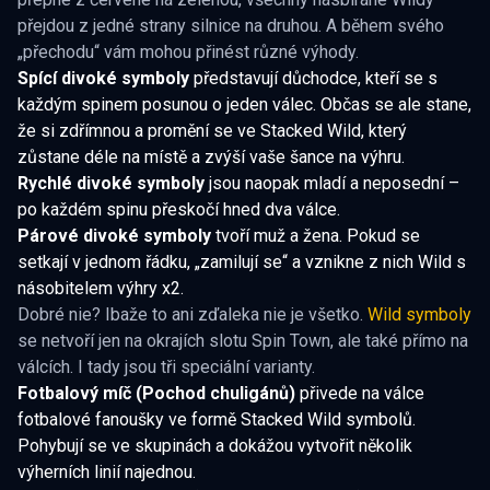
přejdou z jedné strany silnice na druhou. A během svého
„přechodu“ vám mohou přinést různé výhody.
Spící divoké symboly
představují důchodce, kteří se s
každým spinem posunou o jeden válec. Občas se ale stane,
že si zdřímnou a promění se ve Stacked Wild, který
zůstane déle na místě a zvýší vaše šance na výhru.
Rychlé divoké symboly
jsou naopak mladí a neposední –
po každém spinu přeskočí hned dva válce.
Párové divoké symboly
tvoří muž a žena. Pokud se
setkají v jednom řádku, „zamilují se“ a vznikne z nich Wild s
násobitelem výhry x2.
Dobré nie? Ibaže to ani zďaleka nie je všetko.
Wild symboly
se netvoří jen na okrajích slotu Spin Town, ale také přímo na
válcích. I tady jsou tři speciální varianty.
Fotbalový míč (Pochod chuligánů)
přivede na válce
fotbalové fanoušky ve formě Stacked Wild symbolů.
Pohybují se ve skupinách a dokážou vytvořit několik
výherních linií najednou.