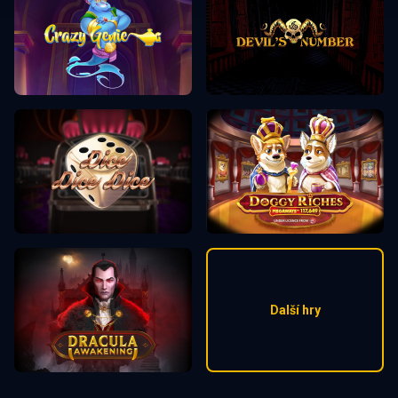
Další hry