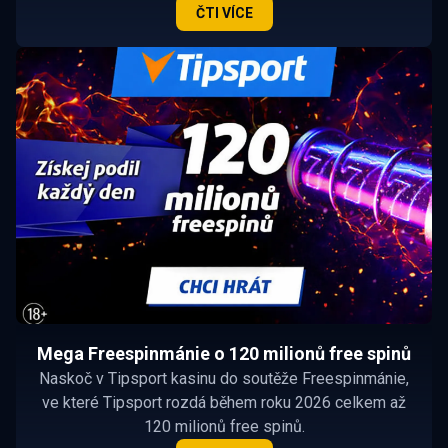
ČTI VÍCE
Mega Freespinmánie o 120 milionů free spinů
Naskoč v Tipsport kasinu do soutěže Freespinmánie,
ve které Tipsport rozdá během roku 2026 celkem až
120 milionů free spinů.