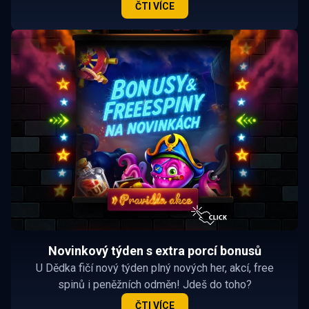
ČTI VÍCE
Novinkový týden s extra porcí bonusů
U Dědka fičí nový týden plný nových her, akcí, free
spinů i peněžních odměn! Jdeš do toho?
ČTI VÍCE