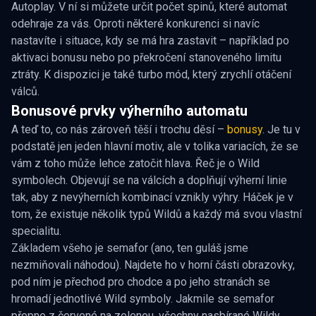
Autoplay. V ní si můžete určit počet spinů, které automat
odehraje za vás. Oproti některé konkurenci si navíc
nastavíte i situace, kdy se má hra zastavit – například po
aktivaci bonusu nebo po překročení stanoveného limitu
ztráty. K dispozici je také turbo mód, který zrychlí otáčení
válců.
Bonusové prvky výherního automatu
A teď to, co nás zároveň těší i trochu děsí –
bonusy
. Je tu v
podstatě jen jeden hlavní motiv, ale v tolika variacích, že se
vám z toho může lehce zatočit hlava. Řeč je o Wild
symbolech. Objevují se na válcích a doplňují výherní linie
tak, aby z nevýherních kombinací vznikly výhry. Háček je v
tom, že existuje několik typů Wildů a každý má svou vlastní
specialitu.
Základem všeho je semafor (ano, ten guláš jsme
nezmiňovali náhodou). Najdete ho v horní části obrazovky,
pod ním je přechod pro chodce a po jeho stranách se
hromadí jednotlivé Wild symboly. Jakmile se semafor
přepne z červené na zelenou, všechny nasbírané Wildy