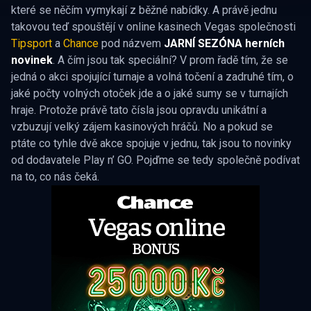
které se něčím vymykají z běžné nabídky. A právě jednu
takovou teď spouštějí v online kasinech Vegas společnosti
Tipsport
a
Chance
pod názvem
JARNÍ SEZÓNA herních
novinek
. A čím jsou tak speciální? V prom řadě tím, že se
jedná o akci spojující turnaje a volná točení a zadruhé tím, o
jaké počty volných otoček jde a o jaké sumy se v turnajích
hraje. Protože právě tato čísla jsou opravdu unikátní a
vzbuzují velký zájem kasinových hráčů. No a pokud se
ptáte co tyhle dvě akce spojuje v jednu, tak jsou to novinky
od dodavatele Play n’ GO. Pojďme se tedy společně podívat
na to, co nás čeká.