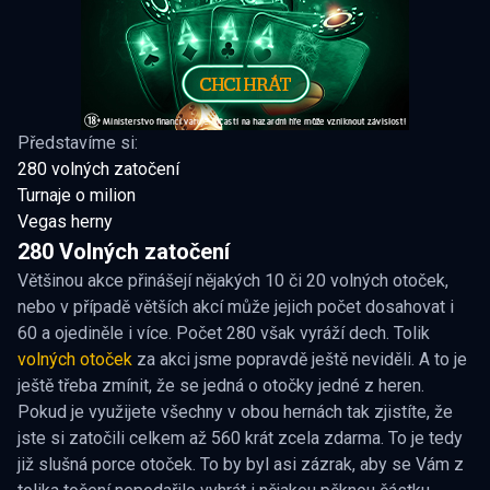
Představíme si:
280 volných zatočení
Turnaje o milion
Vegas herny
280 Volných zatočení
Většinou akce přinášejí nějakých 10 či 20 volných otoček,
nebo v případě větších akcí může jejich počet dosahovat i
60 a ojediněle i více. Počet 280 však vyráží dech. Tolik
volných otoček
za akci jsme popravdě ještě neviděli. A to je
ještě třeba zmínit, že se jedná o otočky jedné z heren.
Pokud je využijete všechny v obou hernách tak zjistíte, že
jste si zatočili celkem až 560 krát zcela zdarma. To je tedy
již slušná porce otoček. To by byl asi zázrak, aby se Vám z