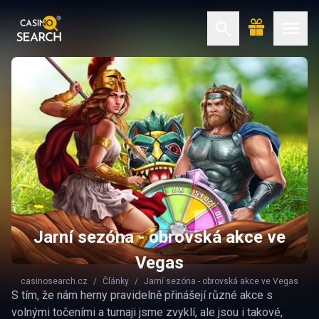
Jarní sezóna - obrovská akce ve
Vegas
casinosearch.cz
Články
Jarní sezóna - obrovská akce ve Vegas
S tím, že nám herny pravidelně přinášejí různé akce s
volnými točeními a turnaji jsme zvyklí, ale jsou i takové,