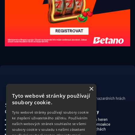
×
Tyto webové stránky používají
Ministerstvo financí varuje: Účastí na hazardních hrách
soubory cookie.
může vzniknout závislost!
CasinoSearch
Kasina a herny
Tyto webové stránky používají soubory cookie
ke zlepšení uživatelského zážitku. Používáním
O nás
Mapa kasin a heren
našich webových stránek souhlasíte se všemi
Zodpovědné hraní
Bonusy a promoakce
Ochrana soukromí
O hraní v Čechách
soubory cookie v souladu s našimi zásadami
Omezená zodpovědnost