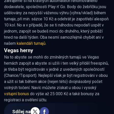
zahrajeme si na krásných automatech renomovaného
dodavatele, společnosti Play n’ Go. Body do žebříčku jsou
udělovány za nejvyšší váženou výhru (výhra/vklad) během
turnaje, při min. sázce 10 Kč a odehrát je zapotřebí alespoň
10 kol. No a v případě, že se ti náhodou nepodaří uspět v
jednom, zapojit se budeš moci do druhého, který poběží
hned na další týden. Oba nesmí samozřejmě chybět ani v
našem
kalendáři turnajů
.
Vegas herny
Na to abyste se mohli do zmíněných turnajů ve Vegas
hernách zapojit a abyste si užili i ten velký příděl freespinů,
je třeba být registrován v jedné z uvedených společností
(Chance/Tipsport). Nejlepší však je být registrováni v obou
a užít si tak během akce (nejen této) dvojnásobný počet
volných točení. Navíc můžete získat u obou i vysoký
vstupní bonus
do výše až 25 000 Kč a také bonusy za
registraci a ověření účtu.
Sdílej na