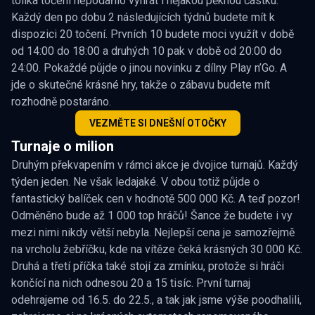
tolika točení nepodařilo vyhrát i nějakou pěknou částku.
Každý den po dobu 2 následujících týdnů budete mít k
dispozici 20 točení. Prvních 10 budete moci využít v době
od 14:00 do 18:00 a druhých 10 pak v době od 20:00 do
24:00. Pokaždé půjde o jinou novinku z dílny Play n’Go. A
jde o skutečné krásné hry, takže o zábavu budete mít
rozhodně postaráno.
VEZMĚTE SI DNEŠNÍ OTOČKY
Turnaje o milion
Druhým překvapením v rámci akce je dvojice turnajů. Každý
týden jeden. Ne však ledajaké. V obou totiž půjde o
fantastický balíček cen v hodnotě 500 000 Kč. A teď pozor!
Odměněno bude až 1 000 top hráčů! Šance že budete i vy
mezi nimi nikdy větší nebyla. Nejlepší cena je samozřejmě
na vrcholu žebříčku, kde na vítěze čeká krásných 30 000 Kč.
Druhá a třetí příčka také stojí za zmínku, protože si hráči
končící na nich odnesou 20 a 15 tisíc. První turnaj
odehrajeme od 16.5. do 22.5., a tak jak jsme výše poodhalili,