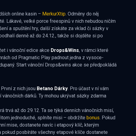
dších online kasin –
MerkurXtip
. Odměny do něj
té. Lákavé, velké porce freespinů v nich nebudou ničím
í a spuštění hry, další získáte za vklad či sázky v
odhalí denně až do 24.12., takže si dojděte si po
et i vánoční edice akce
Drops&Wins
, v rámci které
hrách od Pragmatic Play padnout jedna z vysoce-
nadupaný. Start vánoční Drops&wins akce se předpokládá
 První z nich jsou
Betano Dárky
. Pro účast v ní vám
 tří vánočních dárků. Ty mohou ukrývat sázky zdarma
erá trvá až do 29.12. Ta se týká denních vánočních misí,
řitom jednoduché, splníte misi – obdržíte
bonus
. Pokud
ní mise, dostanete navíc i etapový klíč, kterým
o a pokud posbíráte všechny etapové klíče dostanete