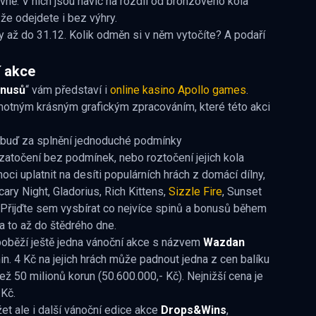
ovně. V nich jsou navíc na rozdíl od bronzového kola
že odejdete i bez výhry.
 až do 31.12. Kolik odměn si v něm vytočíte? A podaří
í akce
onusů
“ vám představí i
online kasino Apollo games
.
motným krásným grafickým zpracováním, které této akci
e buď za splnění jednoduché podmínky
 zatočení bez podmínek, nebo roztočení jejich kola
oci uplatnit na desíti populárních hrách z domácí dílny,
cary Night, Gladorius, Rich Kittens,
Sizzle Fire
, Sunset
. Přijďte sem vysbírat co nejvíce spinů a bonusů během
a to až do štědrého dne.
oběží ještě jedna vánoční akce s názvem
Wazdan
n. 4 Kč na jejich hrách může padnout jedna z cen balíku
ž 50 milionů korun (50.600.000,- Kč). Nejnižší cena je
 Kč.
t ale i další vánoční edice akce
Drops&Wins
,