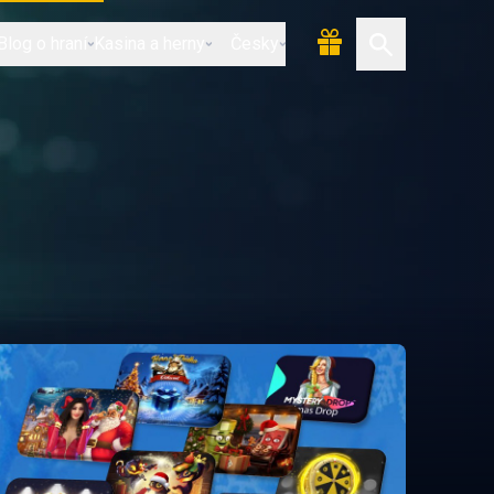
Blog o hraní
Kasina a herny
Česky