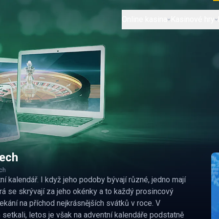
Online kasina
Kasinové hry
nech
ech
 kalendář. I když jeho podoby bývají různé, jedno mají
rá se skrývají za jeho okénky a to každý prosincový
kání na příchod nejkrásnějších svátků v roce. V
 setkali, letos je však na adventní kalendáře podstatně