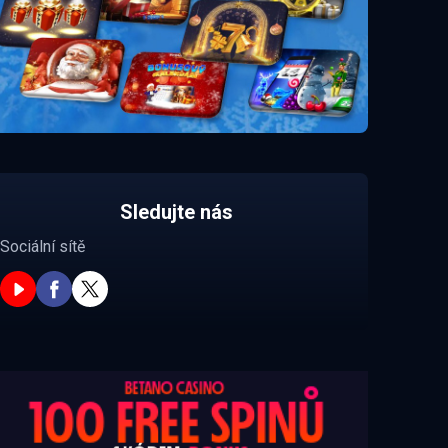
Sledujte nás
Sociální sítě