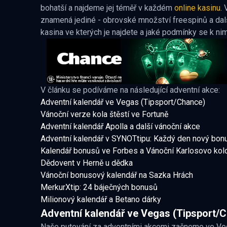
bohatší a najdeme jej téměř v každém
online kasinu
.
znamená jediné - obrovské množství freespinů a dal
kasina ve kterých je najdete a jaké podmínky se k ni
V článku se podíváme na následující adventní akce:
Adventní kalendář ve Vegas (Tipsport/Chance)
Vánoční verze kola štěstí ve Fortuně
Adventní kalendář Apolla a další vánoční akce
Adventní kalendář v SYNOTtipu: Každý den nový bon
Kalendář bonusů ve Forbes a Vánoční Karlosovo kol
Dědovent v Herně u dědka
Vánoční bonusový kalendář na Sazka Hrách
MerkurXtip: 24 báječných bonusů
Milionový kalendář a Betano dárky
Adventní kalendář ve Vegas (Tipsport/
Naše putování za adventními akcemi začneme ve Ve