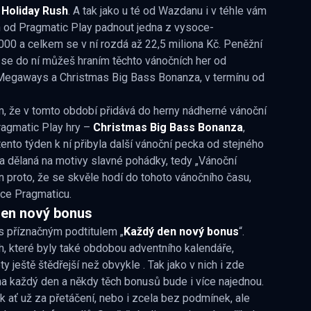
 Holiday Rush
. A tak jako u té od Wazdanu i v téhle vám
 od Pragmatic Play padnout jedna z vysoce-
00 a celkem se v ní rozdá až 22,5 miliona Kč. Peněžní
 se do ní můžeš hraním těchto vánočních her od
Megaways a Christmas Big Bass Bonanza, v termínu od
ím, že v tomto období přidává do herny nádherné vánoční
ragmatic Play hry –
Christmas Big Bass Bonanza
,
ento týden k ní přibyla další vánoční pecka od stejného
yla dělaná na motivy slavné pohádky, tedy „Vánoční
jen proto, že se skvěle hodí do tohoto vánočního času,
kce Pragmaticu.
den nový bonus
s příznačným podtitulem „
Každý den nový bonus
“.
ích, které byly také obdobou adventního kalendáře,
 ještě štědřejší než obvykle . Tak jako v nich i zde
na každý den a někdy těch bonusů bude i více najednou.
 ať už za přetáčení, nebo i zcela bez podmínek, ale