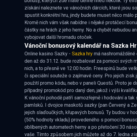
bonusy, kterých zde máte denně hned několik. Ty ext
získání naleznete ve vánočních dárcích, které jsou s
spustit konkrétní hru, jindy budete muset něco málo př
Kromě nich vám však nabídne i nějaké protáčecí bon
částky na hrách z jeho herny. No a chybět nebudou an
vybojovat další hromadu otoček.
Vánoční bonusový kalendář na Sazka H
Online kasino Sazky -
Sazka hry
má nashromážděné dá
den až do 31.12. bude rozbalovat za pomoci svých 
nich, a to přesně ve 12:00 hodin. Freespinů bude velk
či speciální souteže o zajímavé ceny. Pro jejich zis
použití promo kódu, nebo v paneli Questů. Proto je do
případný promokód pro daný den, jakož i výši kvalifik
K vánoční pohodě patří samozřejmě i hodování a tak 
pamlsků. I dvojice maskotů sazky (pan Červený a Zel
jejich slaďoučkých, křupavých bonusů. Ty budou v ho
(50% hodnoty vkladu) provedeného s pomocí bonus
oblíbených automatech herny a po přetočení 30 náso
vaše. Tímto způsobem jich můžete až do 7. ledna zís