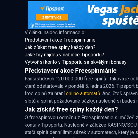
V článku najdeš informace o:
Představení akce Freespinmánie
Jak získat free spiny každý den?
Jaké hry najdeš v nabídce Tipsportu?
Vytvoř si konto v Tipsportu se skvělými bonusy
Představení akce Freespinmánie
Fantastických 120 000 000 free spinů! Taková je c
která odstartovala v pondělí 5. ledna 2026. Tipsport
free spinů za hraní
online automatů
. Ano, čteš správ
slotů a splnit požadované sázky, následně si budeš 
Jak získáš free spiny každý den?
O freespinovou odměnu z Freespinmánie si můžeš zah
konta v Tipsportu. Následně v záložce KASINO/SOUT
stačí splnit denní limit sázek v automatech, který je