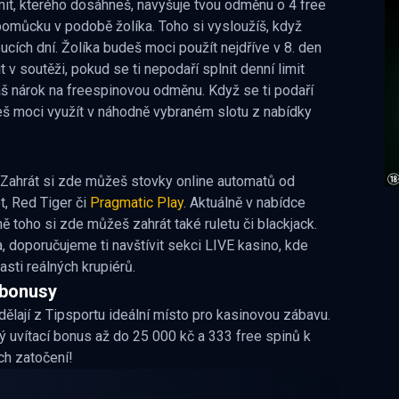
imit, kterého dosáhneš, navyšuje tvou odměnu o 4 free
omůcku v podobě žolíka. Toho si vysloužíš, když
cích dní. Žolíka budeš moci použít nejdříve v 8. den
v soutěži, pokud se ti nepodaří splnit denní limit
áš nárok na freespinovou odměnu. Když se ti podaří
udeš moci využít v náhodně vybraném slotu z nabídky
. Zahrát si zde můžeš stovky online automatů od
t, Red Tiger či
Pragmatic Play
. Aktuálně v nabídce
ě toho si zde můžeš zahrát také ruletu či blackjack.
, doporučujeme ti navštívit sekci LIVE kasino, kde
asti reálných krupiérů.
 bonusy
dělají z Tipsportu ideální místo pro kasinovou zábavu.
ý uvítací bonus až do 25 000 kč a 333 free spinů k
ch zatočení!