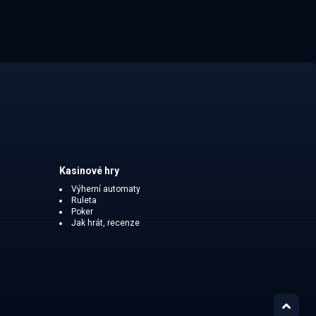
Kasinové hry
Výherní automaty
Ruleta
Poker
Jak hrát, recenze