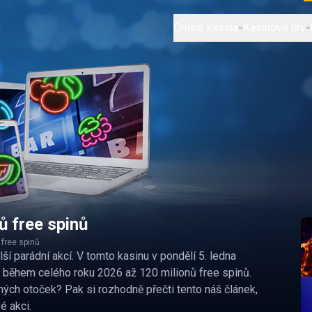
Online kasina
Kasinové hry
 free spinů
free spinů
ší parádní akcí. V tomto kasinu v pondělí 5. ledna
 během celého roku 2026 až 120 milionů free spinů.
lných otoček? Pak si rozhodně přečti tento náš článek,
é akci.