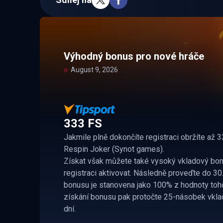
Výhodný bonus pro nové hráče
August 9, 2026
333 FS
Jakmile plně dokončíte registraci obržíte až
Respin Joker (Synot games).
Získat však můžete také vysoký vkladový bon
registraci aktivovat. Následně proveďte do 30
bonusu je stanovena jako 100% z hodnoty toh
získání bonusu pak protočte 25-násobek vkla
dní.