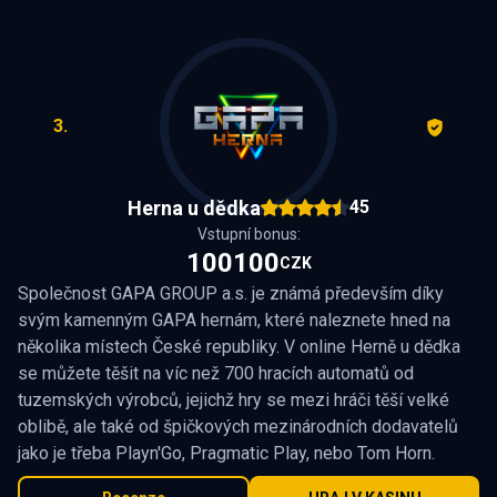
3.
Herna u dědka
45
Vstupní bonus:
100100
CZK
Společnost GAPA GROUP a.s. je známá především díky
svým kamenným GAPA hernám, které naleznete hned na
několika místech České republiky. V online Herně u dědka
se můžete těšit na víc než 700 hracích automatů od
tuzemských výrobců, jejichž hry se mezi hráči těší velké
oblibě, ale také od špičkových mezinárodních dodavatelů
jako je třeba Playn'Go, Pragmatic Play, nebo Tom Horn.