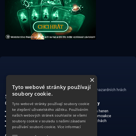
×
Tyto webové stránky používají
Ministerstvo financí varuje: Účastí na hazardních hrách
soubory cookie.
může vzniknout závislost!
CasinoSearch
Kasina a herny
Tyto webové stránky používají soubory cookie
ke zlepšení uživatelského zážitku. Používáním
O nás
Mapa kasin a heren
našich webových stránek souhlasíte se všemi
Zodpovědné hraní
Bonusy a promoakce
Ochrana soukromí
O hraní v Čechách
soubory cookie v souladu s našimi zásadami
Omezená zodpovědnost
používání souborů cookie.
Více informací
Online kasina
Kasinové hry