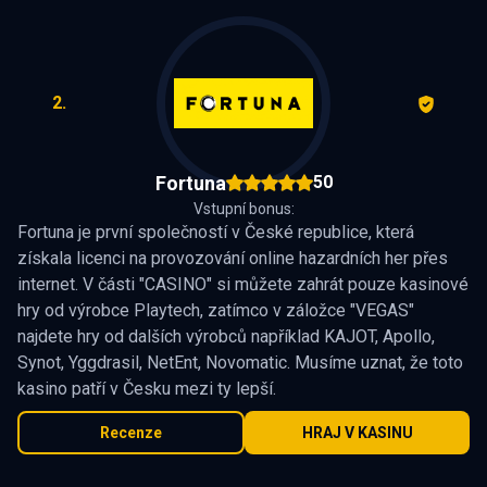
2.
Fortuna
50
Vstupní bonus:
Fortuna je první společností v České republice, která
získala licenci na provozování online hazardních her přes
internet. V části "CASINO" si můžete zahrát pouze kasinové
hry od výrobce Playtech, zatímco v záložce "VEGAS"
najdete hry od dalších výrobců například KAJOT, Apollo,
Synot, Yggdrasil, NetEnt, Novomatic. Musíme uznat, že toto
kasino patří v Česku mezi ty lepší.
Recenze
HRAJ V KASINU