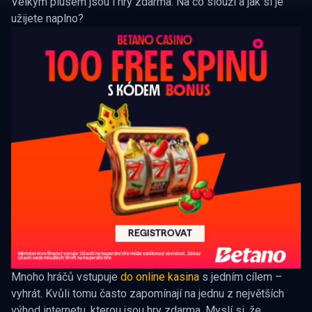
Velkým plusem jsou i hry zdarma. Na co slouží a jak si je
užijete naplno?
Mnoho hráčů vstupuje
do online kasina
s jedním cílem –
vyhrát. Kvůli tomu často zapomínají na jednu z největších
výhod internetu, kterou jsou hry zdarma. Myslí si, že