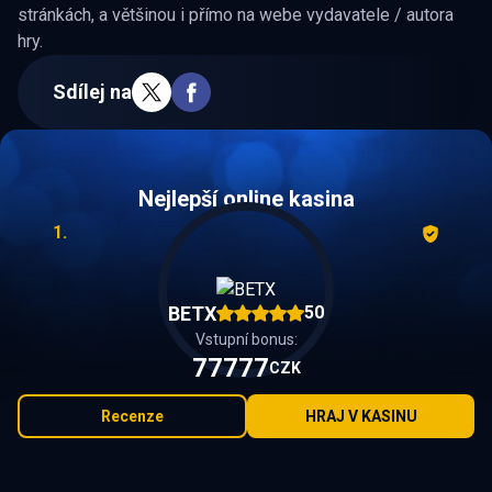
stránkách, a většinou i přímo na webe vydavatele / autora
hry.
Sdílej na
Nejlepší online kasina
1.
BETX
50
Vstupní bonus:
77777
CZK
Recenze
HRAJ V KASINU