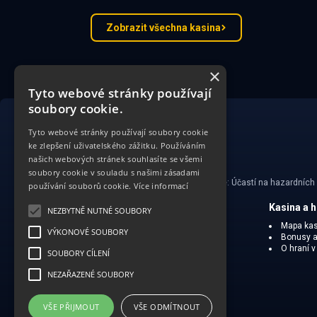
Zobrazit všechna kasina
×
Tyto webové stránky používají
soubory cookie.
Tyto webové stránky používají soubory cookie
ke zlepšení uživatelského zážitku. Používáním
našich webových stránek souhlasíte se všemi
soubory cookie v souladu s našimi zásadami
Ministerstvo financí varuje: Účastí na hazardníc
používání souborů cookie.
Více informací
CasinoSearch
Kasina a 
NEZBYTNĚ NUTNÉ SOUBORY
O nás
Mapa kas
VÝKONOVÉ SOUBORY
Zodpovědné hraní
Bonusy 
Ochrana soukromí
O hraní 
SOUBORY CÍLENÍ
Omezená zodpovědnost
NEZAŘAZENÉ SOUBORY
VŠE PŘIJMOUT
VŠE ODMÍTNOUT