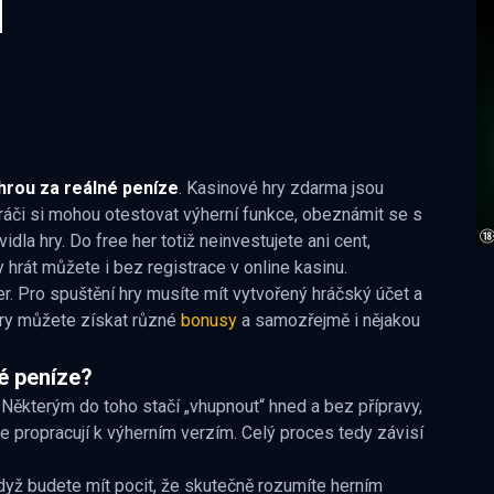
hrou za reálné peníze
. Kasinové hry zdarma jsou
ráči si mohou otestovat výherní funkce, obeznámit se s
dla hry. Do free her totiž neinvestujete ani cent,
 hrát můžete i bez registrace v online kasinu.
r. Pro spuštění hry musíte mít vytvořený hráčský účet a
 hry můžete získat různé
bonusy
a samozřejmě i nějakou
né peníze?
. Některým do toho stačí „vhupnout“ hned a bez přípravy,
se propracují k výherním verzím. Celý proces tedy závisí
když budete mít pocit, že skutečně rozumíte herním