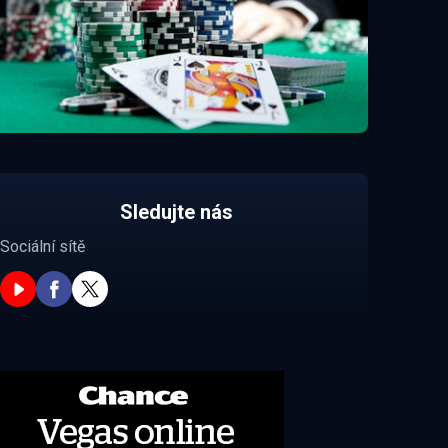
Sledujte nás
Sociální sítě