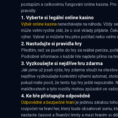
postupům a celkovému fungování online kasina. Pro za
pravidly:
1. Vyberte si legální online kasino
Výběr online kasina
nenechávejte na náhodu. Vždy se uj
může velmi rychle stát, že o své vklady přijdete. Ček
výher. Vybrat si můžete hru přes počítač nebo velmi
2. Nastudujte si pravidla hry
Předtím, než se pustíte do hry za reálné peníze, pořád
Podrobné informace o každé hře najdete přímo na hr
3. Vyzkoušejte si nejdříve hru zdarma
Jak jsme už psali výše, hry zdarma slouží na otestová
nejdříve vyzkoušejte konkrétní výherní automat, stolo
pokud máte pocit, že tento typ hry ještě nepoznáte. 
maličkostech a tyto rozdíly mohou způsobit ve vašic
4. Ke hře přistupujte odpovědně
Odpovědné a bezpečné hraní
je jedinou zárukou toho,
rozpočet na hraní her, který bude obsahovat sumu, k
nastavte časové a finanční limity a mezi hraním si děl