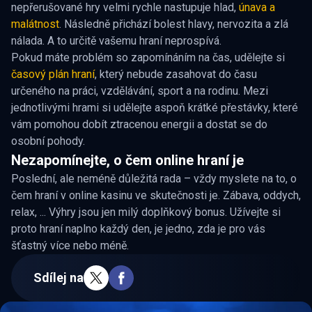
nepřerušované hry velmi rychle nastupuje hlad,
únava a
malátnost
. Následně přichází bolest hlavy, nervozita a zlá
nálada. A to určitě vašemu hraní neprospívá.
Pokud máte problém so zapomínáním na čas, udělejte si
časový plán hraní
, který nebude zasahovat do času
určeného na práci, vzdělávání, sport a na rodinu. Mezi
jednotlivými hrami si udělejte aspoň krátké přestávky, které
vám pomohou dobít ztracenou energii a dostat se do
osobní pohody.
Nezapomínejte, o čem online hraní je
Poslední, ale neméně důležitá rada – vždy myslete na to, o
čem hraní v online kasinu ve skutečnosti je. Zábava, oddych,
relax, ... Výhry jsou jen milý doplňkový bonus. Užívejte si
proto hraní naplno každý den, je jedno, zda je pro vás
šťastný více nebo méně.
Sdílej na