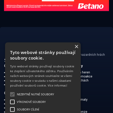
×
Tyto webové stránky používají
Ministerstvo financí varuje: Účastí na hazardních hrách
soubory cookie.
může vzniknout závislost!
CasinoSearch
Kasina a herny
Tyto webové stránky používají soubory cookie
ke zlepšení uživatelského zážitku. Používáním
O nás
Mapa kasin a heren
našich webových stránek souhlasíte se všemi
Zodpovědné hraní
Bonusy a promoakce
Ochrana soukromí
O hraní v Čechách
soubory cookie v souladu s našimi zásadami
Omezená zodpovědnost
používání souborů cookie.
Více informací
Online kasina
Kasinové hry
NEZBYTNĚ NUTNÉ SOUBORY
Oblíbené české kasina
Výherní automaty
VÝKONOVÉ SOUBORY
Kasinové bonusy
Ruleta
Free spiny v kasinech
Poker
SOUBORY CÍLENÍ
Novinky a speciální nabídky
Jak hrát, recenze