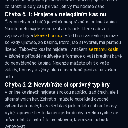
že štěstí je celý čas při vás, jen vy mu nedáte šanci.
Chyba č. 1: Hrajete v nelegálním kasinu
Častou chybou hráčů je výběr nesprávného online kasina.
Na internetu najdete množství stránek, které nabízejí
zajímavé hry a
lákavé bonusy
. Před hrou za reálné peníze
se vždy ujistěte, že kasino, které jste si vybrali, má platnou
licenci. Takováto kasina najdete i v našem
seznamu kasin
.
V žádném případě nedávejte informace o vaší kreditní kartě
do neověřeného kasina. Nejenže můžete přijít o vaše
vklady, bonusy a výhry, ale i o uspořené peníze na vašem
účtu.
Chyba č. 2: Nevybíráte si správný typ hry
V online kasinech najdete širokou nabídku tradičních, ale i
alternativních her. Zahrát si můžete například ovocné
výherní automaty, klasický blackjack, ruletu i stírací elosy.
Výběr správné hry teda není jednoduchý a velmi rychle se
může stát, že natrefíte na takovou, která vám nebude
vyhovovat.