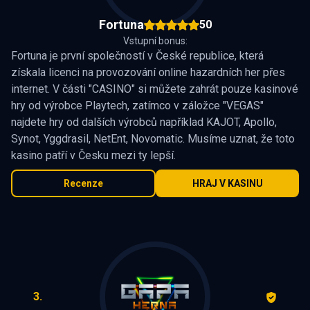
Fortuna
50
Vstupní bonus:
Fortuna je první společností v České republice, která
získala licenci na provozování online hazardních her přes
internet. V části "CASINO" si můžete zahrát pouze kasinové
hry od výrobce Playtech, zatímco v záložce "VEGAS"
najdete hry od dalších výrobců například KAJOT, Apollo,
Synot, Yggdrasil, NetEnt, Novomatic. Musíme uznat, že toto
kasino patří v Česku mezi ty lepší.
Recenze
HRAJ V KASINU
3.