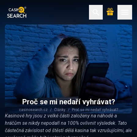
Proč se mi nedaří vyhrávat?
casinosearch.cz
Články
Proč se mi nedaří vyhrávat?
Kasinové hry jsou z velké části založeny na náhodě a
hráčům se nikdy nepodaří na 100% ovlivnit výsledek. Tato
částečná závislost od štěstí dělá kasina tak vzrušujícími, ale