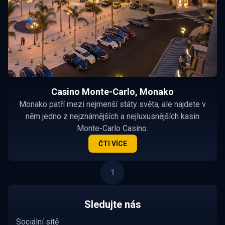
Casino Monte-Carlo, Monako
Monako patří mezi nejmenší státy světa, ale najdete v
něm jedno z nejznámějších a nejluxusnějších kasin
Monte-Carlo Casino.
ČTI VÍCE
1
Sledujte nás
Sociální sítě