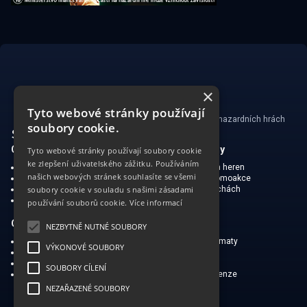
×
Tyto webové stránky používají
Ministerstvo financí varuje: Účastí na hazardních hrách
soubory cookie.
může vzniknout závislost!
CasinoSearch
Kasina a herny
Tyto webové stránky používají soubory cookie
ke zlepšení uživatelského zážitku. Používáním
O nás
Mapa kasin a heren
našich webových stránek souhlasíte se všemi
Zodpovědné hraní
Bonusy a promoakce
Ochrana soukromí
O hraní v Čechách
soubory cookie v souladu s našimi zásadami
Omezená zodpovědnost
používání souborů cookie.
Více informací
Online kasina
Kasinové hry
NEZBYTNĚ NUTNÉ SOUBORY
Oblíbené české kasina
Výherní automaty
VÝKONOVÉ SOUBORY
Kasinové bonusy
Ruleta
Free spiny v kasinech
Poker
SOUBORY CÍLENÍ
Novinky a speciální nabídky
Jak hrát, recenze
Copyright © 2026
NEZAŘAZENÉ SOUBORY