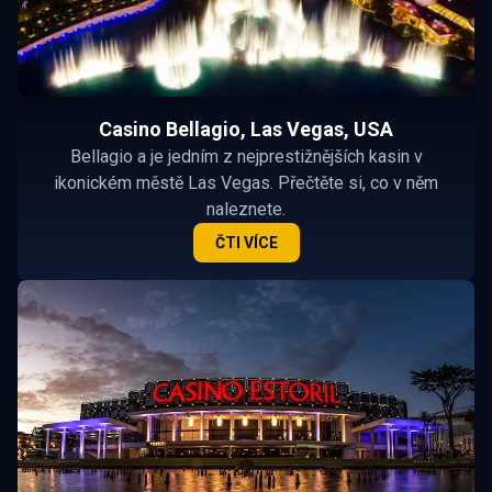
Casino Bellagio, Las Vegas, USA
Bellagio a je jedním z nejprestižnějších kasin v
ikonickém městě Las Vegas. Přečtěte si, co v něm
naleznete.
ČTI VÍCE