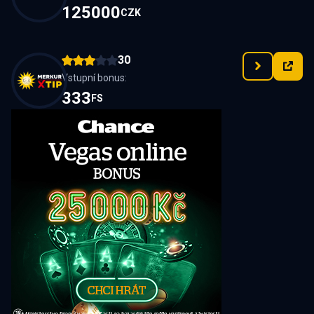
125000
CZK
30
Vstupní bonus:
333
FS