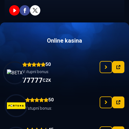
Online kasina
50
Vstupní bonus:
77777
CZK
50
Vstupní bonus: