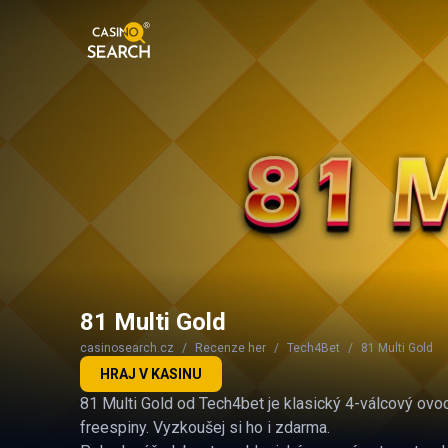
81 Multi Gold
casinosearch.cz
Recenze her
Tech4Bet
81 Multi Gold
HRAJ V KASINU
81 Multi Gold od Tech4bet je klasický 4-válcový ovo
freespiny. Vyzkoušej si ho i zdarma.