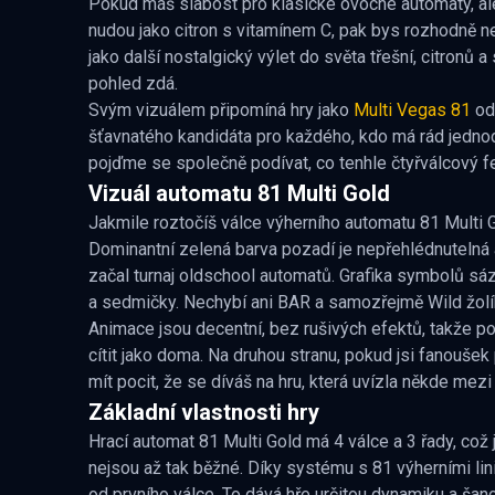
Pokud máš slabost pro klasické ovocné automaty, ale
nudou jako citron s vitamínem C, pak bys rozhodně 
jako další nostalgický výlet do světa třešní, citronů 
pohled zdá.
Svým vizuálem připomíná hry jako
Multi Vegas 81
od 
šťavnatého kandidáta pro každého, kdo má rád jedno
pojďme se společně podívat, co tenhle čtyřválcový fe
Vizuál automatu 81 Multi Gold
Jakmile roztočíš válce výherního automatu 81 Multi
Dominantní zelená barva pozadí je nepřehlédnutelná a
začal turnaj oldschool automatů. Grafika symbolů sází
a sedmičky. Nechybí ani BAR a samozřejmě Wild žolík, 
Animace jsou decentní, bez rušivých efektů, takže po
cítit jako doma. Na druhou stranu, pokud jsi fanouše
mít pocit, že se díváš na hru, která uvízla někde me
Základní vlastnosti hry
Hrací automat 81 Multi Gold má 4 válce a 3 řady, což
nejsou až tak běžné. Díky systému s 81 výherními li
od prvního válce. To dává hře určitou dynamiku a šanc