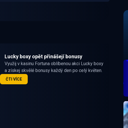
Lucky boxy opět přinášejí bonusy
Využij v kasinu Fortuna oblíbenou akci Lucky boxy
a získej skvělé bonusy každý den po celý květen.
ČTI VÍCE