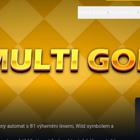
Online kasina
Kasinové hry
cný automat s 81 výherními liniemi, Wild symbolem a