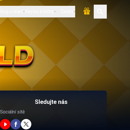
Blog o hraní
Kasina a herny
Česky
Sledujte nás
Sociální sítě