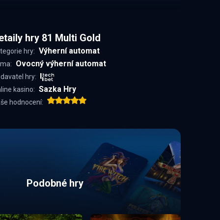
etaily hry 81 Multi Gold
Výherní automat
tegorie hry:
Ovocný výherní automat
ma:
davatel hry:
Sazka Hry
line kasino:
še hodnocení:
Podobné hry