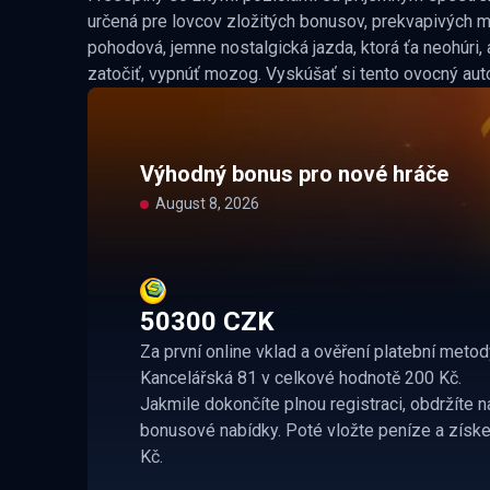
určená pre lovcov zložitých bonusov, prekvapivých m
pohodová, jemne nostalgická jazda, ktorá ťa neohúri, a
zatočiť, vypnúť mozog. Vyskúšať si tento ovocný a
Výhodný bonus pro nové hráče
August 8, 2026
50300 CZK
Za první online vklad a ověření platební met
Kancelářská 81 v celkové hodnotě 200 Kč.
Jakmile dokončíte plnou registraci, obdržíte n
bonusové nabídky. Poté vložte peníze a získ
Kč.