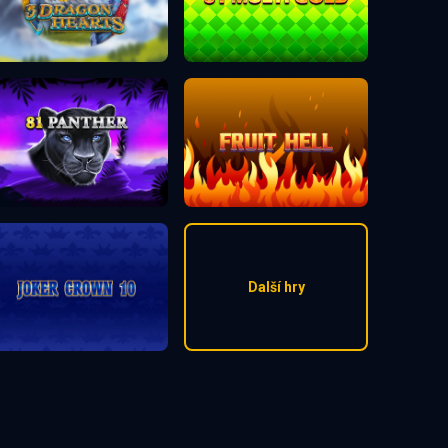
Další hry