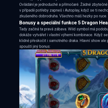
Ovládání je jednoduché a přímočaré. Žádné zbytečné p
v případě potřeby zapneš i Autoplay, když se ti nechc
zkušeného dobrodruha. Všechno máš hezky po ruce.
Bonusy a speciální funkce 5 Dragon Hea
Tady začíná ta pravá zábava. Wild symbol má podobu
dokáže vytvářet i vlastní výherní kombinace. Když se 
klidně přeskočit i samotného draka. Hlavní show ale p
spouští jiný bonus: