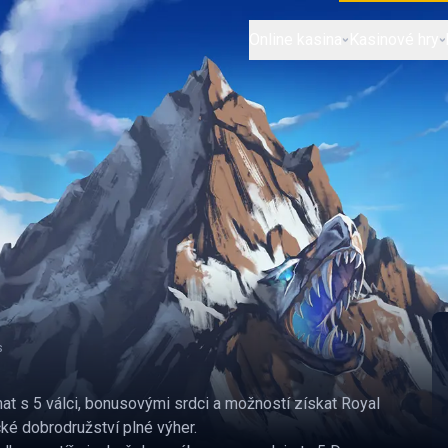
Online kasina
Kasinové hry
s
at s 5 válci, bonusovými srdci a možností získat Royal
cké dobrodružství plné výher.