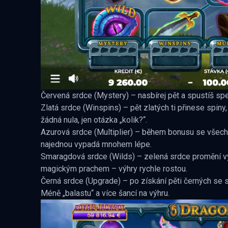
Červená srdce (Mystery) – nasbírej pět a spustíš spe
Zlatá srdce (Winspins) – pět zlatých ti přinese spin
žádná nula, jen otázka „kolik?“.
Azurová srdce (Multiplier) – během bonusu se všechn
najednou vypadá mnohem lépe.
Smaragdová srdce (Wilds) – zelená srdce promění vy
magickým prachem – výhry rychle rostou.
Černá srdce (Upgrade) – po získání pěti černých se 
Méně „balastu“ a více šancí na výhru.