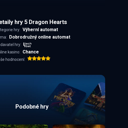
etaily hry 5 Dragon Hearts
Výherní automat
tegorie hry:
Dobrodružný online automat
ma:
davatel hry:
Chance
line kasino:
še hodnocení:
Podobné hry