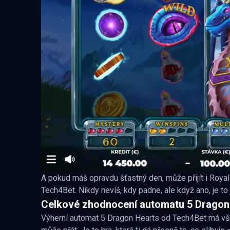
A pokud máš opravdu šťastný den, může přijít i Roya
Tech4Bet. Nikdy nevíš, kdy padne, ale když ano, je t
Celkové zhodnocení automatu 5 Dragon
Výherní automat 5 Dragon Hearts od Tech4Bet má všec