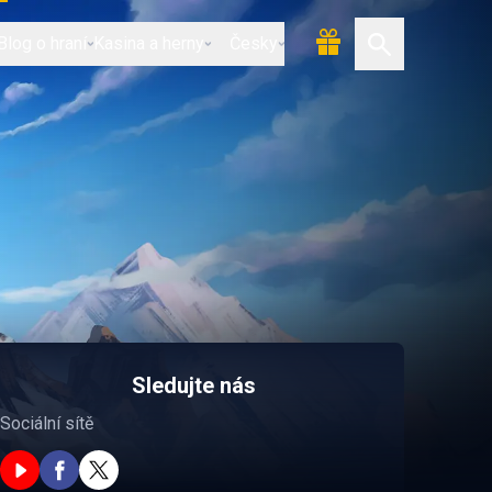
Blog o hraní
Kasina a herny
Česky
Sledujte nás
Sociální sítě