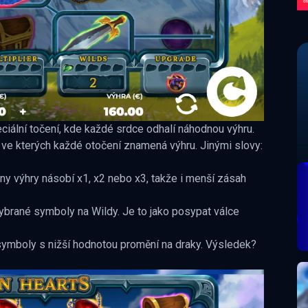
ciální točení, kde každé srdce odhalí náhodnou výhru.
y, ve kterých každé otočení znamená výhru. Jinými slovy:
y výhry násobí x1, x2 nebo x3, takže i menší zásah
brané symboly na Wildy. Je to jako posypat válce
symboly s nižší hodnotou promění na draky. Výsledek?