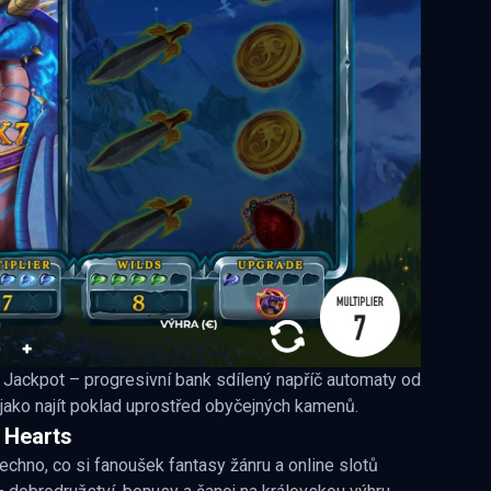
l Jackpot – progresivní bank sdílený napříč automaty od
o jako najít poklad uprostřed obyčejných kamenů.
 Hearts
hno, co si fanoušek fantasy žánru a online slotů