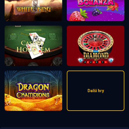
Další hry