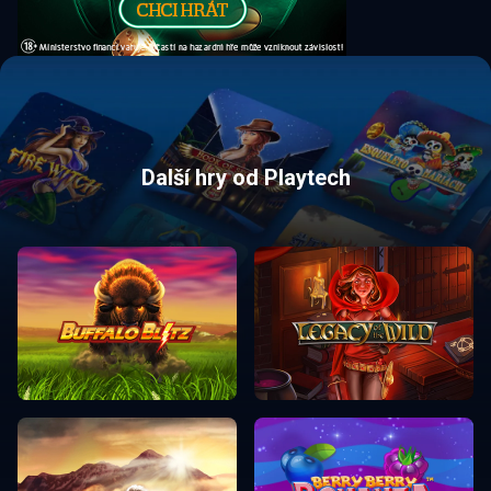
Další hry od Playtech