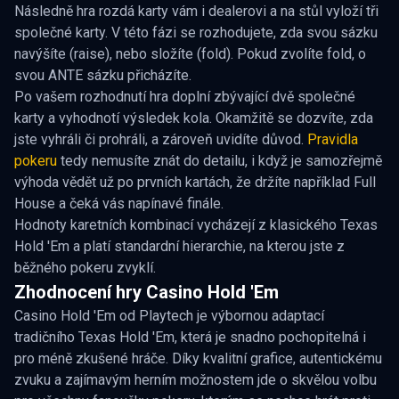
Následně hra rozdá karty vám i dealerovi a na stůl vyloží tři
společné karty. V této fázi se rozhodujete, zda svou sázku
navýšíte (raise), nebo složíte (fold). Pokud zvolíte fold, o
svou ANTE sázku přicházíte.
Po vašem rozhodnutí hra doplní zbývající dvě společné
karty a vyhodnotí výsledek kola. Okamžitě se dozvíte, zda
jste vyhráli či prohráli, a zároveň uvidíte důvod.
Pravidla
pokeru
tedy nemusíte znát do detailu, i když je samozřejmě
výhoda vědět už po prvních kartách, že držíte například Full
House a čeká vás napínavé finále.
Hodnoty karetních kombinací vycházejí z klasického Texas
Hold 'Em a platí standardní hierarchie, na kterou jste z
běžného pokeru zvyklí.
Zhodnocení hry Casino Hold 'Em
Casino Hold 'Em od Playtech je výbornou adaptací
tradičního Texas Hold 'Em, která je snadno pochopitelná i
pro méně zkušené hráče. Díky kvalitní grafice, autentickému
zvuku a zajímavým herním možnostem jde o skvělou volbu