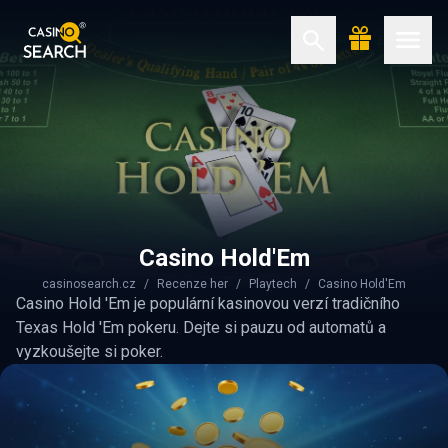
Casino Hold'Em
casinosearch.cz
Recenze her
Playtech
Casino Hold'Em
Casino Hold 'Em je populární kasinovou verzí tradičního
Texas Hold 'Em pokeru. Dejte si pauzu od automatů a
vyzkoušejte si poker.