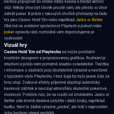
nechce připojovat do online lobby kasina a hledat aktivní
stůl. Někdy chce být člověk prostě sám, ale přesto si chce
zahrát poker. A právě v takových chvílích přicházejí na řadu
hry jako Casino Hold 'Em nebo například
Jacks or Better
.
Obě má na svědomí společnost Playtech a pokud máte
poker
opravdu rádi, rozhodně vám doporučujeme je
vyzkoušet.
Vizuál hry
Casino Hold 'Em od Playtechu
se může pochlubit
kvalitním designem a propracovanou grafikou. Rozhraní je
intuitivní a přišlo nám poměrně snadno ovladatelné. Tlačítka
i informace o sázkách jsou dostatečně výrazné a navržené
v typickém stylu Playtechu. I bez loga by bylo jasné, kdo za
hrou stojí. Zvukové efekty příjemně doplňují autentický
kasinový zážitek a navozují atmosféru skutečné pokerové
místnosti. Potěšilo nás, že na rozdíl od zmíněného Jacks or
Better zde kromě dealera uslyšíte i další zvuky, například
hudbu. Není to žádná výrazná „pecka“, ale hrát v naprostém
tichu bychom stejně nechtěli.