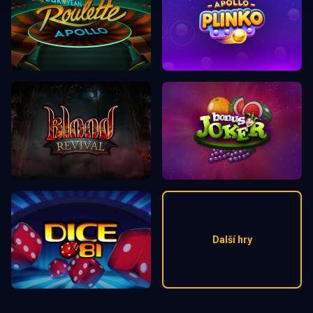
Další hry