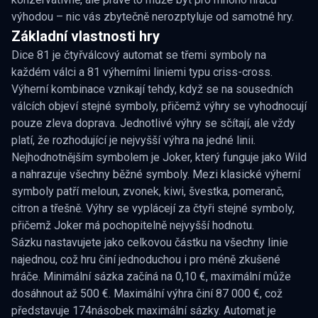
výhodou – nic vás zbytečně nerozptyluje od samotné hry.
Základní vlastnosti hry
Dice 81 je čtyřválcový automat se třemi symboly na
každém válci a 81 výherními liniemi typu criss-cross.
Výherní kombinace vznikají tehdy, když se na sousedních
válcích objeví stejné symboly, přičemž výhry se vyhodnocují
pouze zleva doprava. Jednotlivé výhry se sčítají, ale vždy
platí, že rozhodující je nejvyšší výhra na jedné linii.
Nejhodnotnějším symbolem je Joker, který funguje jako Wild
a nahrazuje všechny běžné symboly. Mezi klasické výherní
symboly patří meloun, zvonek, kiwi, švestka, pomeranč,
citron a třešně. Výhry se vyplácejí za čtyři stejné symboly,
přičemž Joker má pochopitelně nejvyšší hodnotu.
Sázku nastavujete jako celkovou částku na všechny linie
najednou, což hru činí jednoduchou i pro méně zkušené
hráče. Minimální sázka začíná na 0,10 €, maximální může
dosáhnout až 500 €. Maximální výhra činí 87 000 €, což
představuje 174násobek maximální sázky. Automat je