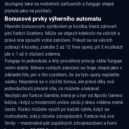
dostupný také na mobilních zařízeních a funguje stejně
plynule jako na počítači.
Bonusové prvky výherního automatu
Hlavním bonusovým symbolem je kostka, která zároveň
plní funkci Scatteru. Může se objevit kdekoliv na válcích a
právě ona spouští volná zatočení. Pokud se na válcích
zobrazí 4 kostky, získáte 2 až 12 free spinů, při 3 kostkách
jde o 1 až 6 otočení zdarma.
Funguje to jednoduše a léty prověřený princip stále funguje
velmi dobře. Během volných zatočení se hraje stejně jako v
základní hře, jen s tím rozdílem, že za tyto spiny neplatíte
sázku. Nejedená se o složitý bonus, ale právě díky své
jednoduchosti přesně víte, co můžete očekávat.
Nechybí ani funkce Gamble, která je u her od Apollo Games
běžná, i když u moderních online slotů ji dnes vídáme méně
často. Riziko můžete využít po každé výhře, když se
rozhodnete, zda ji chcete zdvojnásobit. Funkce má své
limity – maximálně pět úspěšných zdvojnásobení a horní