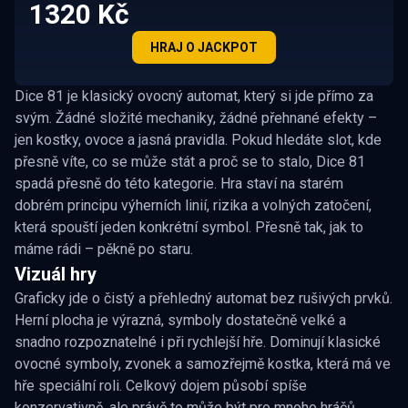
1320 Kč
HRAJ O JACKPOT
Dice 81 je klasický ovocný automat, který si jde přímo za
svým. Žádné složité mechaniky, žádné přehnané efekty –
jen kostky, ovoce a jasná pravidla. Pokud hledáte slot, kde
přesně víte, co se může stát a proč se to stalo, Dice 81
spadá přesně do této kategorie. Hra staví na starém
dobrém principu výherních linií, rizika a volných zatočení,
která spouští jeden konkrétní symbol. Přesně tak, jak to
máme rádi – pěkně po staru.
Vizuál hry
Graficky jde o čistý a přehledný automat bez rušivých prvků.
Herní plocha je výrazná, symboly dostatečně velké a
snadno rozpoznatelné i při rychlejší hře. Dominují klasické
ovocné symboly, zvonek a samozřejmě kostka, která má ve
hře speciální roli. Celkový dojem působí spíše
konzervativně, ale právě to může být pro mnoho hráčů