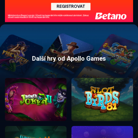
Další hry od Apollo Games