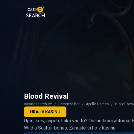
Blood Revival
casinosearch.cz
Recenze her
Apollo Games
Blood Revi
HRAJ V KASINU
Upíři, krev, napětí. Láká vás to? Online hrací autom
Wild a Scatter bonus. Zahrajte si ho v kasinu.