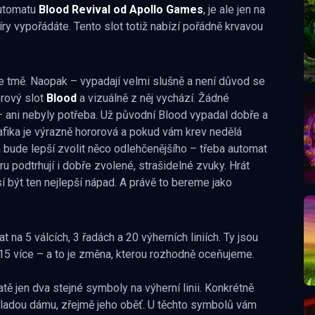
 automatu
Blood Revival od Apollo Games
, je ale jen na
íry vypořádáte. Tento slot totiž nabízí pořádně krvavou
e tmě. Naopak – vypadají velmi slušně a není důvod se
orový slot
Blood
a vizuálně z něj vychází. Žádné
– ani nebyly potřeba. Už původní Blood vypadal dobře a
afika je výrazně hororová a pokud vám krev nedělá
á bude lepší zvolit něco odlehčenějšího – třeba automat
 podtrhují i dobře zvolené, strašidelné zvuky. Hrát
 být ten nejlepší nápad. A právě to bereme jako
na 5 válcích, 3 řadách a 20 výherních liniích. Ty jsou
o 15 více – a to je změna, kterou rozhodně oceňujeme.
tě jen dva stejné symboly na výherní linii. Konkrétně
ladou dámu, zřejmě jeho oběť. U těchto symbolů vám