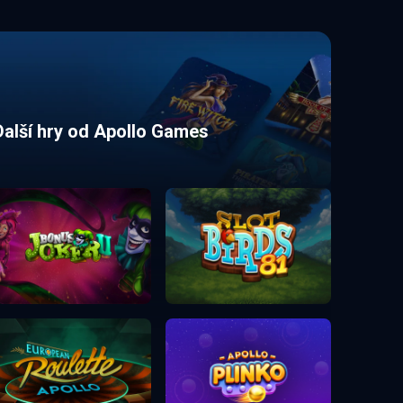
Další hry od Apollo Games