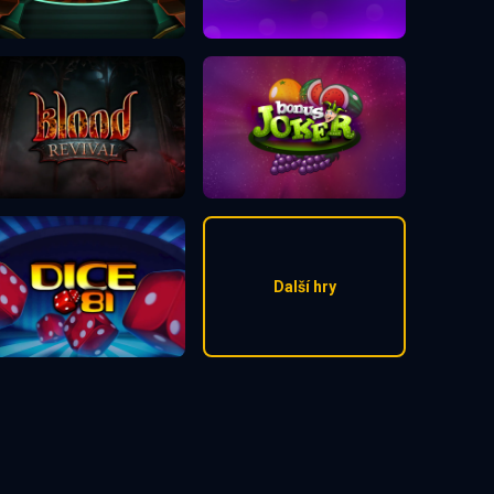
Další hry