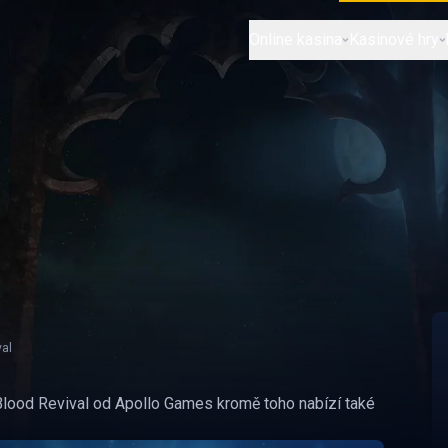
Online kasina
Kasinové hry
val
at Blood Revival od Apollo Games kromě toho nabízí také