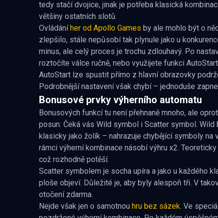
tedy stačí dvojice, jinak je potřeba klasická kombinac
většiny ostatních slotů.
Ovládání
her od Apollo Games
by ale mohlo být o něc
zlepšilo, stále nepůsobí tak plynule jako u konkuren
minus, ale celý proces je trochu zdlouhavý. Po nast
roztočíte válce ručně, nebo využijete funkci AutoStart
AutoStart lze spustit přímo z hlavní obrazovky podrž
Podrobnější nastavení však chybí – jednoduše zapnete
Bonusové prvky výherního automatu
Bonusových funkcí tu není přehnaně mnoho, ale oprot
posun. Čeká vás Wild symbol i Scatter symbol. Wild b
klasicky jako žolík – nahrazuje chybějící symboly na 
rámci výherní kombinace násobí výhru x2. Teoreticky 
což rozhodně potěší.
Scatter symbolem je socha upíra a jako u každého kla
ploše objeví. Důležité je, aby byly alespoň tři. V ta
otočení zdarma.
Nejde však jen o samotnou
hru bez sázek
. Ve speciá
pozdržené výherní kombinace. Po každém úspěšném f