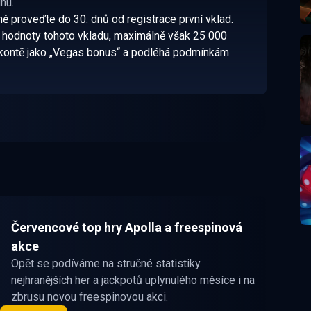
nu.
ně proveďte do 30. dnů od registrace první vklad.
hodnoty tohoto vkladu, maximálně však 25 000
 kontě jako „Vegas bonus“ a podléhá podmínkám
Červencové top hry Apolla a freespinová
akce
Opět se podíváme na stručné statistiky
nejhranějších her a jackpotů uplynulého měsíce i na
zbrusu novou freespinovou akci.