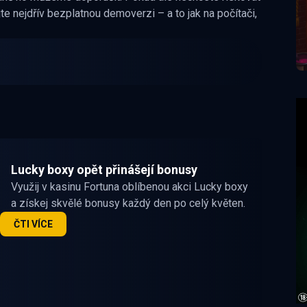
te nejdřív bezplatnou demoverzi – a to jak na počítači,
Lucky boxy opět přinášejí bonusy
Využij v kasinu Fortuna oblíbenou akci Lucky boxy
a získej skvělé bonusy každý den po celý květen.
ČTI VÍCE