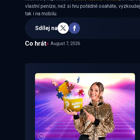
vlastní peníze, než si hru pořádně osaháte, vyzkoušej
tak i na mobilu.
Sdílej na
Co hrát
August 7, 2026