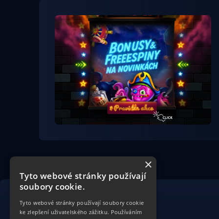
×
Tyto webové stránky používají
soubory cookie.
Tyto webové stránky používají soubory cookie
ke zlepšení uživatelského zážitku. Používáním