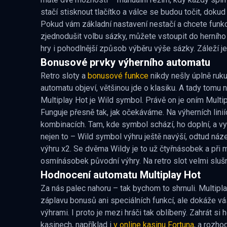
stačí stisknout tlačítko a válce se budou točit, doku
Pokud vám základní nastavení nestačí a chcete funkc
zjednodušit volbu sázky, můžete vstoupit do herního
hry i pohodlnější způsob výběru výše sázky. Záleží je
Bonusové prvky výherního automatu
Retro sloty a
bonusové funkce
nikdy nešly úplně ruku
automatu objeví, většinou jde o klasiku. A tady tom
Multiplay Hot je Wild symbol. Právě on je oním Mult
Funguje přesně tak, jak očekáváme. Na výherních lini
kombinacích. Tam, kde symbol schází, ho doplní, a vy
nejen to – Wild symbol výhru ještě navýší, odtud název
výhru x2. Se dvěma Wildy je to už čtyřnásobek a při
osmínásobek původní výhry. Na retro slot velmi slušn
Hodnocení automatu Multiplay Hot
Za nás palec nahoru – tak bychom to shrnuli. Multiplay
záplavu bonusů ani speciálních funkcí, ale dokáže v
výhrami. I proto je mezi hráči tak oblíbený. Zahrát si
kasinech, například i
v online kasinu Fortuna
, a rozh