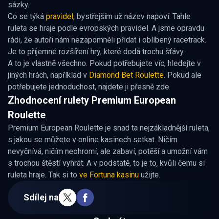
sázky.
Co se týká
pravidel
, bystřejším už název napoví. Tahle
ruleta se hraje podle evropských pravidel. A jsme opravdu
rádi, že autoři nám nezapomněli přidat i oblíbený racetrack.
Je to příjemné rozšíření hry, které dodá trochu šťávy.
A to je vlastně všechno. Pokud potřebujete víc, hledejte v
jiných hrách, například v
Diamond Bet Roulette
. Pokud ale
potřebujete jednoduchost, najdete ji přesně zde.
Zhodnocení rulety Premium European
Roulette
Premium European Roulette je snad ta nejzákladnější ruleta,
s jakou se můžete v online kasinech setkat. Ničím
nevyčnívá, ničím neohromí, ale zabaví, potěší a umožní vám
s trochou štěstí vyhrát. A v podstatě, to je to, kvůli čemu si
ruleta hraje. Tak si to
ve Fortuna kasinu
užijte.
Sdílej na