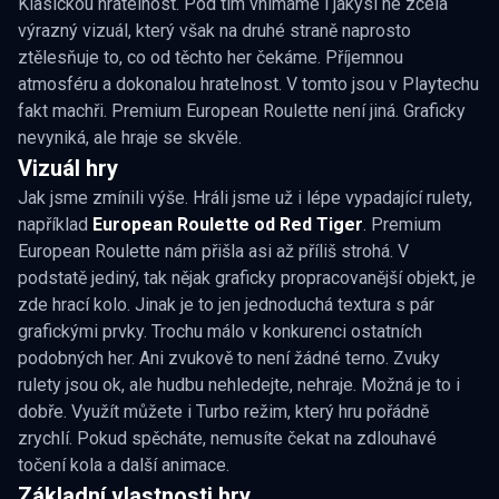
Klasickou hratelnost. Pod tím vnímáme i jakýsi ne zcela
výrazný vizuál, který však na druhé straně naprosto
ztělesňuje to, co od těchto her čekáme. Příjemnou
atmosféru a dokonalou hratelnost. V tomto jsou v Playtechu
fakt machři. Premium European Roulette není jiná. Graficky
nevyniká, ale hraje se skvěle.
Vizuál hry
Jak jsme zmínili výše. Hráli jsme už i lépe vypadající rulety,
například
European Roulette od Red Tiger
. Premium
European Roulette nám přišla asi až příliš strohá. V
podstatě jediný, tak nějak graficky propracovanější objekt, je
zde hrací kolo. Jinak je to jen jednoduchá textura s pár
grafickými prvky. Trochu málo v konkurenci ostatních
podobných her. Ani zvukově to není žádné terno. Zvuky
rulety jsou ok, ale hudbu nehledejte, nehraje. Možná je to i
dobře. Využít můžete i Turbo režim, který hru pořádně
zrychlí. Pokud spěcháte, nemusíte čekat na zdlouhavé
točení kola a další animace.
Základní vlastnosti hry