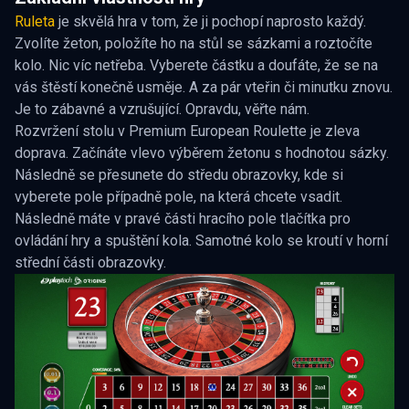
Ruleta
je skvělá hra v tom, že ji pochopí naprosto každý.
Zvolíte žeton, položíte ho na stůl se sázkami a roztočíte
kolo. Nic víc netřeba. Vyberete částku a doufáte, že se na
vás štěstí konečně usměje. A za pár vteřin či minutku znovu.
Je to zábavné a vzrušující. Opravdu, věřte nám.
Rozvržení stolu v Premium European Roulette je zleva
doprava. Začínáte vlevo výběrem žetonu s hodnotou sázky.
Následně se přesunete do středu obrazovky, kde si
vyberete pole případně pole, na která chcete vsadit.
Následně máte v pravé části hracího pole tlačítka pro
ovládání hry a spuštění kola. Samotné kolo se kroutí v horní
střední části obrazovky.