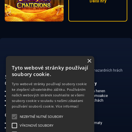
Další hry
×
Tyto webové stránky používají
Ministerstvo financí varuje: Účastí na hazardních hrách
soubory cookie.
může vzniknout závislost!
CasinoSearch
Kasina a herny
Tyto webové stránky používají soubory cookie
ke zlepšení uživatelského zážitku. Používáním
O nás
Mapa kasin a heren
našich webových stránek souhlasíte se všemi
Zodpovědné hraní
Bonusy a promoakce
Ochrana soukromí
O hraní v Čechách
soubory cookie v souladu s našimi zásadami
Omezená zodpovědnost
používání souborů cookie.
Více informací
Online kasina
Kasinové hry
NEZBYTNĚ NUTNÉ SOUBORY
Oblíbené české kasina
Výherní automaty
VÝKONOVÉ SOUBORY
Kasinové bonusy
Ruleta