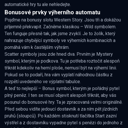
automatické hry tu ale nehledejte.
Bonusové prvky výherního automatu
Pojďme na bonusy slotu Western Story. Jsou tři a dokážou
příjemně překvapit. Začněme klasikou – Wild symbolem.
Ten funguje přesně tak, jak jsme zvyklí. Je to žolík, který
nahrazuje chybějící symboly ve výherních kombinacích a
pomáhá vám k častějším výhrám.
Scatter symboly jsou zde hned dva. Prvním je Mystery
symbol, kterým je podkova. Tu je potřeba roztočit alespoň
třikrát kdekoliv na herní ploše, nemusí být na výherní linii.
Pokud se to podaří, hra vám vyplatí náhodnou částku z
rozpětí uvedeného ve výplatní tabulce.
A teď to nejlepší – Bonus symbol, kterým je pořádný pytel
plný peněz. I ten se musí objevit alespoň třikrát, aby vás
posunul do bonusové hry. Ta je zpracovaná velmi originálně.
Před sebou vidíte jedoucí dostavník a za ním pět jízdních
pruhů (sloupců). Po každém stisknutí tlačítka Start zazní
výstřel a z dostavníku vypadne pytel s penězi do jednoho z