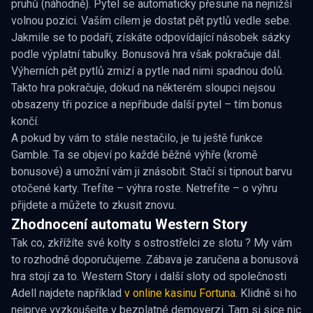
pruhů (náhodně). Pytel se automaticky přesune na nejnižší
volnou pozici. Vaším cílem je dostat pět pytlů vedle sebe.
Jakmile se to podaří, získáte odpovídající násobek sázky
podle výplatní tabulky. Bonusová hra však pokračuje dál.
Výherních pět pytlů zmizí a pytle nad nimi spadnou dolů.
Takto hra pokračuje, dokud na některém sloupci nejsou
obsazeny tři pozice a nepřibude další pytel – tím bonus
končí.
A pokud by vám to stále nestačilo, je tu ještě funkce
Gamble. Ta se objeví po každé běžné výhře (kromě
bonusové) a umožní vám ji znásobit. Stačí si tipnout barvu
otočené karty. Trefíte – výhra roste. Netrefíte – o výhru
přijdete a můžete to zkusit znovu.
Zhodnocení automatu Western Story
Tak co, zkřížíte své kolty s ostrostřelci ze slotu ? My vám
to rozhodně doporučujeme. Zábava je zaručena a bonusová
hra stojí za to. Western Story i další sloty od společnosti
Adell najdete například
v online kasinu Fortuna
. Klidně si ho
nejprve vyzkoušejte v bezplatné demoverzi. Tam si sice nic