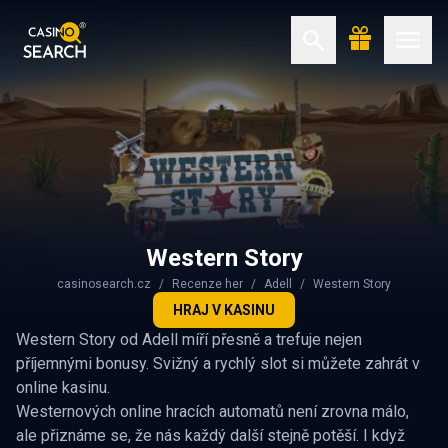
Western Story
casinosearch.cz
Recenze her
Adell
Western Story
HRAJ V KASINU
Western Story od Adell míří přesně a trefuje nejen
příjemnými bonusy. Svižný a rychlý slot si můžete zahrát v
online kasinu.
Westernových online hracích automatů není zrovna málo,
ale přiznáme se, že nás každý další stejně potěší. I když