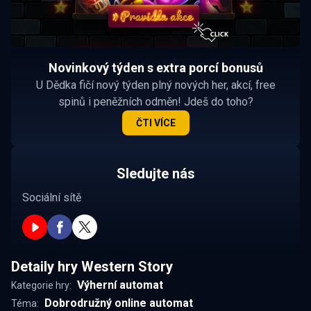
Novinkový týden s extra porcí bonusů
U Dědka fičí nový týden plný nových her, akcí, free
spinů i peněžních odměn! Jdeš do toho?
ČTI VÍCE
Sledujte nás
Sociální sítě
Detaily hry Western Story
Výherní automat
Kategorie hry:
Dobrodružný online automat
Téma: