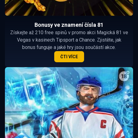
Bonusy ve znamení čísla 81
Získejte až 210 free spinů v promo akci Magická 81 ve
Vegas v kasinech Tipsport a Chance. Zjistěte, jak
bonus funguje a jaké hry jsou součástí akce.
ČTI VÍCE