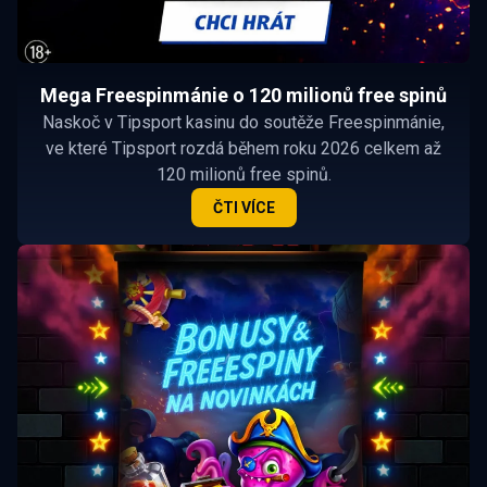
Mega Freespinmánie o 120 milionů free spinů
Naskoč v Tipsport kasinu do soutěže Freespinmánie,
ve které Tipsport rozdá během roku 2026 celkem až
120 milionů free spinů.
ČTI VÍCE