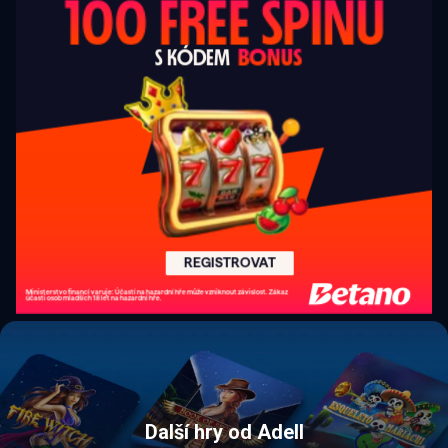
Další hry od Adell