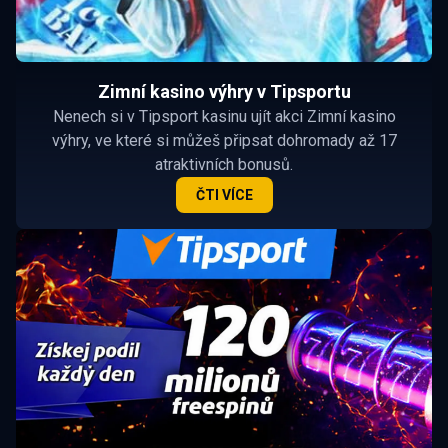
Zimní kasino výhry v Tipsportu
Nenech si v Tipsport kasinu ujít akci Zimní kasino
výhry, ve které si můžeš připsat dohromady až 17
atraktivních bonusů.
ČTI VÍCE