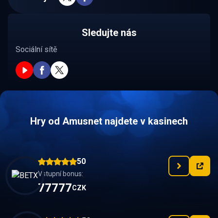
Sledujte nás
Sociální sítě
Hry od Amusnet najdete v kasinech
50
Vstupní bonus:
77777
CZK