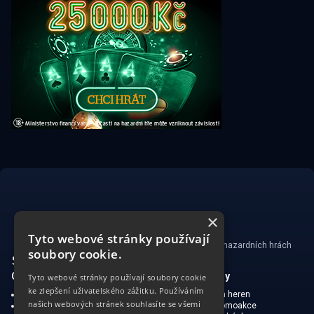
×
Tyto webové stránky používají
Ministerstvo financí varuje: Účastí na hazardních hrách
soubory cookie.
může vzniknout závislost!
CasinoSearch
Kasina a herny
Tyto webové stránky používají soubory cookie
ke zlepšení uživatelského zážitku. Používáním
O nás
Mapa kasin a heren
našich webových stránek souhlasíte se všemi
Zodpovědné hraní
Bonusy a promoakce