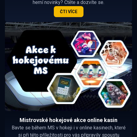
herní novinky? Čtěte a dozvíte se.
ČTI VÍCE
Mistrovské hokejové akce online kasin
Bavte se během MS v hokeji i v online kasinech, které
si při této příležitosti pro vás připravily spoustu