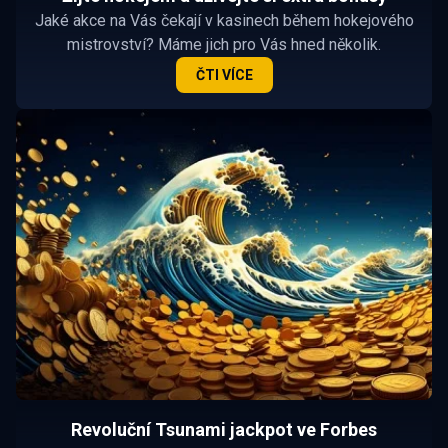
Jaké akce na Vás čekají v kasinech během hokejového
mistrovství? Máme jich pro Vás hned několik.
ČTI VÍCE
Revoluční Tsunami jackpot ve Forbes