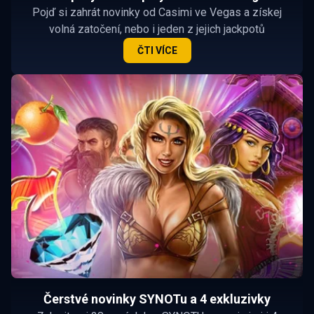
Pojď si zahrát novinky od Casimi ve Vegas a získej
volná zatočení, nebo i jeden z jejich jackpotů
ČTI VÍCE
Čerstvé novinky SYNOTu a 4 exkluzivky