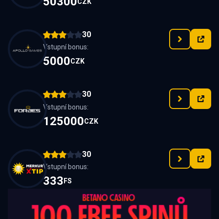
50300
CZK
30
Vstupní bonus:
5000
CZK
30
Vstupní bonus:
125000
CZK
30
Vstupní bonus:
333
FS