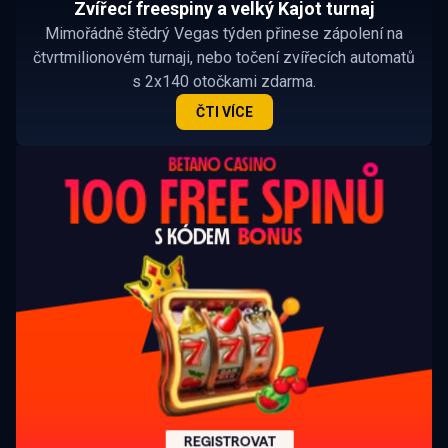
Zvířecí freespiny a velký Kajot turnaj
Mimořádně štědrý Vegas týden přinese zápolení na
čtvrtmilionovém turnaji, nebo točení zvířecích automatů
s 2x140 otočkami zdarma.
ČTI VÍCE