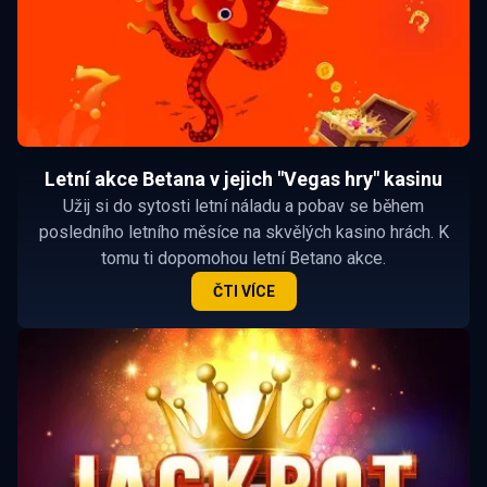
Letní akce Betana v jejich "Vegas hry" kasinu
Užij si do sytosti letní náladu a pobav se během
posledního letního měsíce na skvělých kasino hrách. K
tomu ti dopomohou letní Betano akce.
ČTI VÍCE