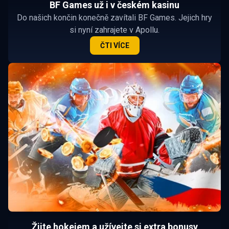
BF Games už i v českém kasinu
Do našich končin konečně zavítali BF Games. Jejich hry
si nyní zahrajete v Apollu.
ČTI VÍCE
Žijte hokejem a užívejte si extra bonusy