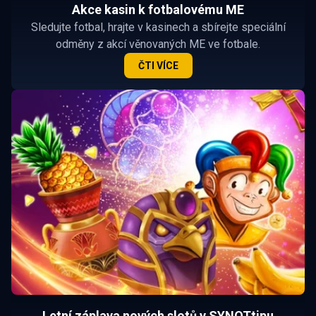
Akce kasin k fotbalovému ME
Sledujte fotbal, hrajte v kasinech a sbírejte speciální
odměny z akcí věnovaných ME ve fotbale.
ČTI VÍCE
Letní záplava nových slotů v SYNOTtipu