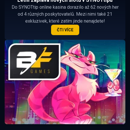
Do SYNOTtip online kasina dorazilo až 62 nových her
od 4 různých poskytovatelů. Mezi nimi také 21
exkluzivek, které zatím jinde nenajdete!
ČTI VÍCE